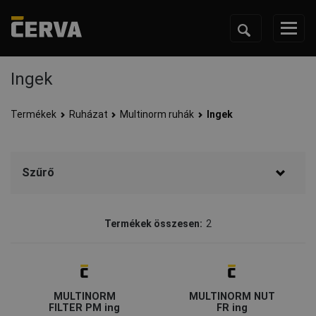
Ingek
Termékek
Ruházat
Multinorm ruhák
Ingek
Szűrő
Elérhetőség
Termékek összesen:
2
Készleten
(2)
Évszak
Minden évszak
(2)
MULTINORM
MULTINORM NUT
FILTER PM ing
FR ing