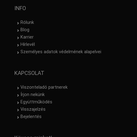
INFO
Márka
CERVA
(2)
Rólunk
Blog
Karrier
Hírlevél
Személyes adatok védelmének alapelvei
KAPCSOLAT
Viszonteladó partnerek
Írjon nekünk
Együttműködés
Visszajelzés
Bejelentés