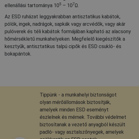
5
7
ellenállási tartománya 10
– 10
Ω.
Az ESD ruházat leggyakrabban antisztatikus kabátok,
pólók, ingek, nadrágok, sapkák vagy arcvédők, vagy akár
pulóverek és téli kabátok formájában kapható az alacsony
hőmérsékletű munkahelyeken. Megfelelő kiegészítők a
kesztyűk, antisztatikus talpú cipők és ESD csukló- és
bokapántok.
Tippünk - a munkahelyi biztonságot
olyan mérőállomások biztosítják,
amelyek minden ESD eseményt
észlelnek és mérnek. További védelmet
biztosítanak a vezető anyagból készült
padló- vagy asztalszőnyegek, amelyek