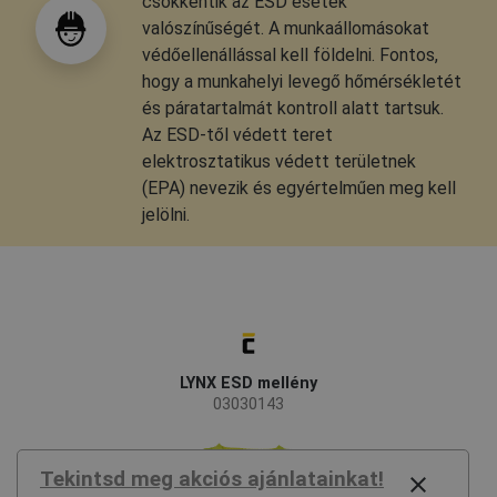
csökkentik az ESD esetek
valószínűségét. A munkaállomásokat
védőellenállással kell földelni. Fontos,
hogy a munkahelyi levegő hőmérsékletét
és páratartalmát kontroll alatt tartsuk.
Az ESD-től védett teret
elektrosztatikus védett területnek
(EPA) nevezik és egyértelműen meg kell
jelölni.
LYNX ESD mellény
03030143
Tekintsd meg akciós ajánlatainkat!
close