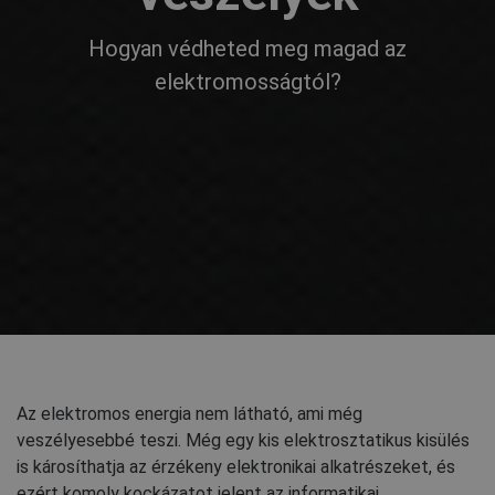
Hogyan védheted meg magad az
elektromosságtól?
Az elektromos energia nem látható, ami még
veszélyesebbé teszi. Még egy kis elektrosztatikus kisülés
is károsíthatja az érzékeny elektronikai alkatrészeket, és
ezért komoly kockázatot jelent az informatikai,