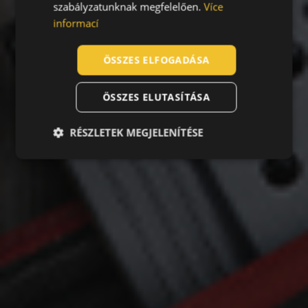
szabályzatunknak megfelelően.
Více
SLOVAK
informací
ROMANIAN
POLISH
ÖSSZES ELFOGADÁSA
GERMAN
ÖSSZES ELUTASÍTÁSA
DUTCH
LATVIAN
RÉSZLETEK MEGJELENÍTÉSE
SPANISH
FRENCH