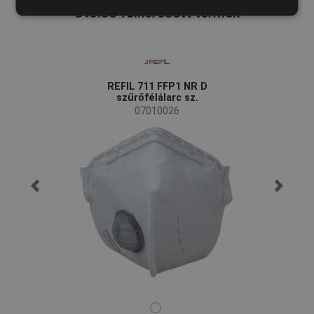
SPANISH
Utolsó felkeresett termék
FRENCH
REFIL 711 FFP1 NR D
szűrőfélálarc sz.
07010026