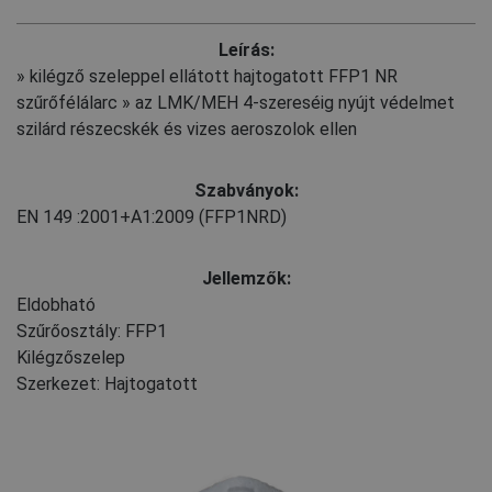
Leírás:
» kilégző szeleppel ellátott hajtogatott FFP1 NR
szűrőfélálarc » az LMK/MEH 4-szereséig nyújt védelmet
szilárd részecskék és vizes aeroszolok ellen
Szabványok:
EN 149
:2001+A1:2009
(FFP1NRD)
Jellemzők:
Eldobható
Szűrőosztály: FFP1
Kilégzőszelep
Szerkezet: Hajtogatott