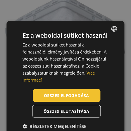
Ez a weboldal sütiket használ
Ez a weboldal sütiket használ a
ENGLISH
felhasználói élmény javítása érdekében. A
CZECH
weboldalunk használatával Ön hozzájárul
HUNGARIAN
az összes süti használatához, a Cookie
szabályzatunknak megfelelően.
Více
SLOVAK
informací
ROMANIAN
POLISH
ÖSSZES ELFOGADÁSA
GERMAN
ÖSSZES ELUTASÍTÁSA
DUTCH
LATVIAN
RÉSZLETEK MEGJELENÍTÉSE