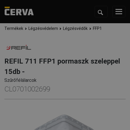
Termékek
Légzésvédelem
Légzésvédők
FFP1
REFIL 711 FFP1 pormaszk szeleppel
15db -
Szűrőfélálarcok
CL0701002699