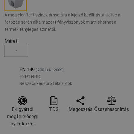
A megjelenített színek árnyalata a kijelző beállításai, illetve a
fotózás során alkalmazott fényviszonyok miatt eltérhet a
termék tényleges színétől.
Méret:
-
EN 149
(:2001+A1:2009)
FFP1NRD
Részecskeszűrő félálarcok
EK gyártói
TDS
Megosztás
Összehasonlítás
megfelelőségi
nyilatkozat