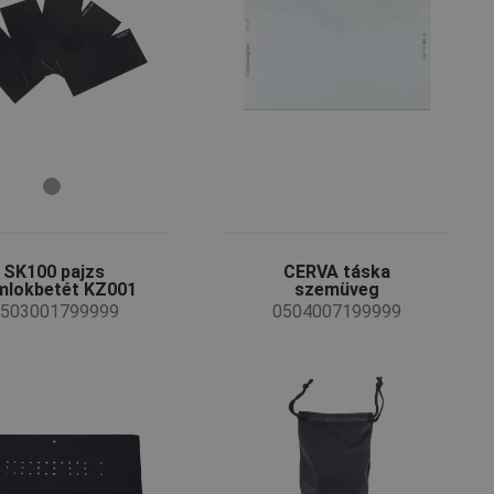
SK100 pajzs
CERVA táska
mlokbetét KZ001
szemüveg
503001799999
0504007199999