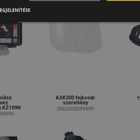
EGJELENÍTÉSE
külső
ASK300 fejkosár
mez
szerelvény
m KZ109N
0503005599999
99999