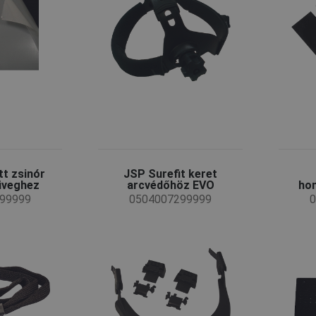
t zsinór
JSP Surefit keret
veghez
arcvédőhöz EVO
ho
99999
0504007299999
0