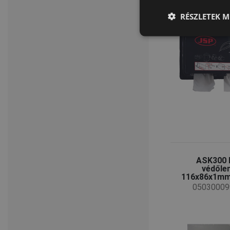
RÉSZLETEK M
ASK300 
védőle
116x86x1m
05030009