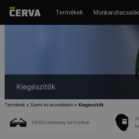
Termékek
Munkaruhacsalá
Kiegészítők
Termékek
Szem-és arcvédelem
Kiegészítők
Szemüvegtokok, pótlencsék, hegesztősisakok vagy zsinórok. 
H
Védőszemüveg tartozékai
h