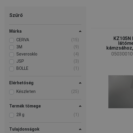
Szűrő
Márka
KZ105N 
CERVA
(15)
látóm
3M
(9)
kámzsához,
05030010
Severosklo
(4)
JSP
(3)
BOLLE
(1)
Elérhetőség
Készleten
(25)
Termék tömege
28 g
(1)
Tulajdonságok