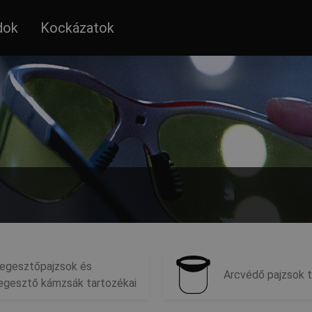
dok
Kockázatok
Válasszon a szemvédelmi kiegészítő termékek széles kínálatából.
egesztőpajzsok és
Arcvédő pajzsok t
egesztő kámzsák tartozékai