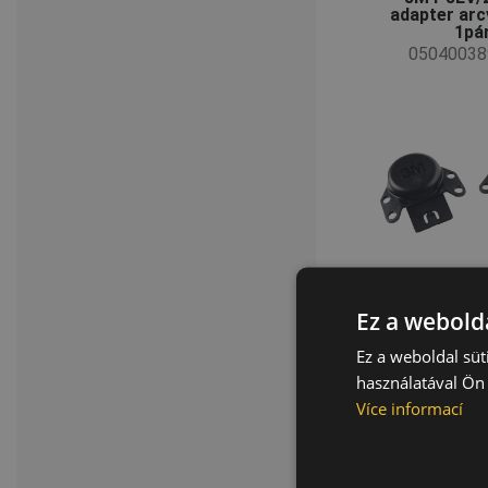
adapter ar
1pá
05040038
Ez a webolda
Ez a weboldal süt
használatával Ön 
Více informací
JSP Sze
tisztító áll
db
05040122