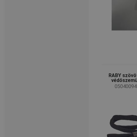
RABY szövöt
védőszemü
05040094