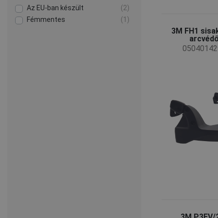
Az EU-ban készült
(2)
Fémmentes
(1)
3M FH1 sisa
arcvéd
05040142
3M P3EV/2