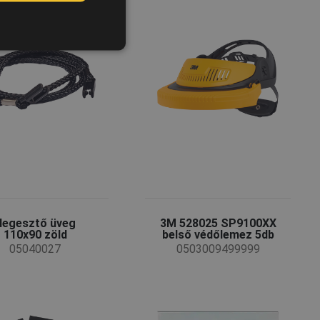
ROMANIAN
POLISH
GERMAN
DUTCH
LATVIAN
SPANISH
FRENCH
Hegesztő üveg
3M 528025 SP9100XX
110x90 zöld
belső védőlemez 5db
05040027
0503009499999