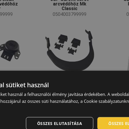
cvédőhöz
arcvédőhöz Mk
r
Classic
99999
0504003799999
0
l sütiket használ
iket használ a felhasználói élmény javítása érdekében. A webolda
hozzájárul az összes süti használatához, a Cookie szabályzatunk
müveg
3M 527001 SG 9100
R
omás 4x280
külső védőlemez 10db
z
0503009799999
0
ÖSSZES ELUTASÍTÁSA
ÖSSZES 
99999