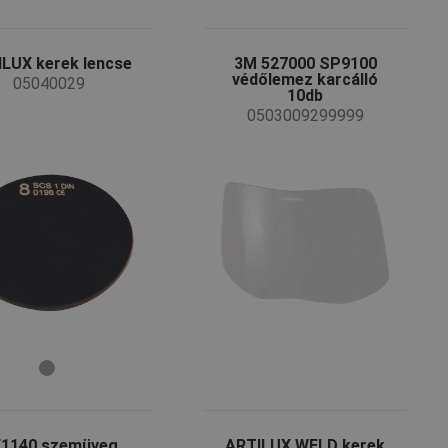
LUX kerek lencse
3M 527000 SP9100
védőlemez karcálló
05040029
10db
0503009299999
1140 szemüveg
ARTILUX WELD kerek