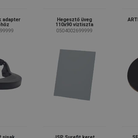
k adapter
Hegesztő üveg
ARTI
őhöz
110x90 víztiszta
99999
0504002699999
 sisak
JSP Surefit keret
SE