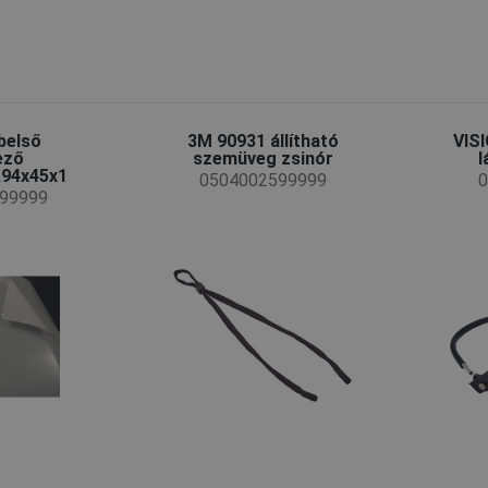
belső
3M 90931 állítható
VIS
ező
szemüveg zsinór
l
94x45x1
0504002599999
0
99999