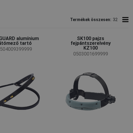
Termékek összesen:
32
IGUARD alumínium
SK100 pajzs
átómező tartó
fejpántszerelvény
KZ100
504009399999
0503001699999