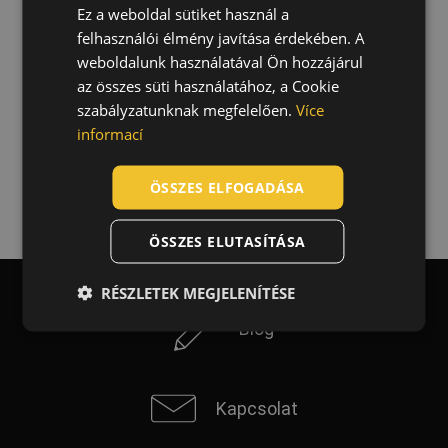
Ez a weboldal sütiket használ a
ENGLISH
felhasználói élmény javítása érdekében. A
CZECH
weboldalunk használatával Ön hozzájárul
HUNGARIAN
az összes süti használatához, a Cookie
szabályzatunknak megfelelően.
Více
SLOVAK
informací
ROMANIAN
POLISH
ÖSSZES ELFOGADÁSA
GERMAN
ÖSSZES ELUTASÍTÁSA
DUTCH
LATVIAN
RÉSZLETEK MEGJELENÍTÉSE
SPANISH
Blog
FRENCH
Kapcsolat