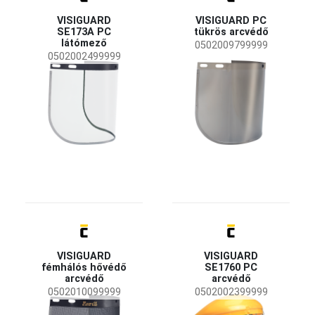
Ear Defender
(3)
VISIGUARD
VISIGUARD PC
Okula
(2)
SE173A PC
tükrös arcvédő
látómező
0502009799999
0502002499999
Elérhetőség
Átmeneti készlethián
(2)
Elérhetőség
Készleten
(23)
Iparág
Bányászat és kőfejtés
(1)
Gépipar
(4)
Mezőgazdaság, erdészet, halászat
(8)
Nehézipar
(1)
Építőipar
(5)
VISIGUARD
VISIGUARD
fémhálós hővédő
SE1760 PC
arcvédő
arcvédő
Lencse típusa
0502010099999
0502002399999
víztiszta
(15)