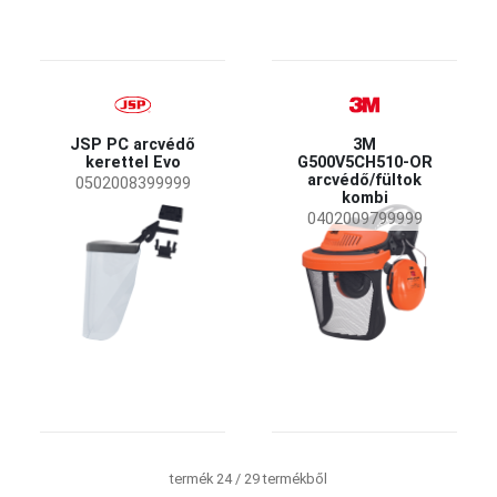
JSP PC arcvédő
3M
kerettel Evo
G500V5CH510-OR
arcvédő/fültok
0502008399999
kombi
0402009799999
termék 24 / 29 termékből