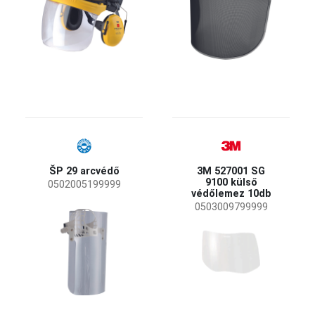
ŠP 29 arcvédő
3M 527001 SG
9100 külső
0502005199999
védőlemez 10db
0503009799999