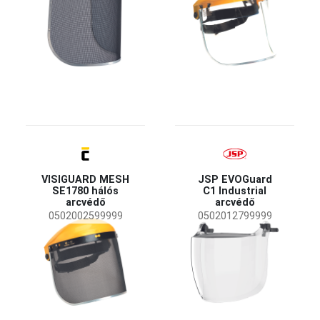
UV védelem
(3)
füstszínű
(1)
Termék tömege
75 g
(1)
185 g
(1)
216 g
(1)
380 g
(1)
605 g
(1)
VISIGUARD MESH
JSP EVOGuard
Pajzs típusa
SE1780 hálós
C1 Industrial
arcvédő
arcvédő
Polikarbonát
(20)
0502002599999
0502012799999
Fémháló
(9)
Tulajdonságok
Az EU-ban készült
(5)
UV védelem
(4)
Mechanikai védelem - olvadt fém vagy forró
(3)