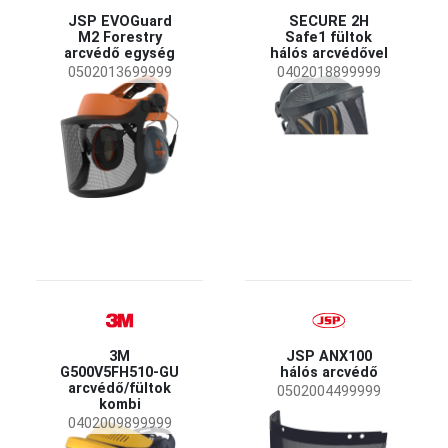
JSP EVOGuard
SECURE 2H
M2 Forestry
Safe1 fültok
arcvédő egység
hálós arcvédővel
0502013699999
0402018899999
3M
JSP ANX100
G500V5FH510-GU
hálós arcvédő
arcvédő/fültok
0502004499999
kombi
0402009899999