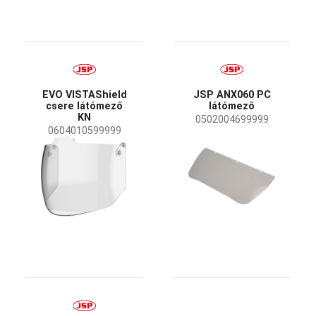
EVO VISTAShield
JSP ANX060 PC
csere látómező
látómező
KN
0502004699999
0604010599999