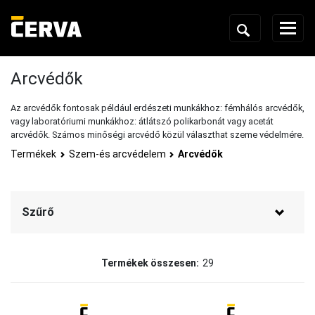
Arcvédők
Az arcvédők fontosak például erdészeti munkákhoz: fémhálós arcvédők,
vagy laboratóriumi munkákhoz: átlátszó polikarbonát vagy acetát
arcvédők. Számos minőségi arcvédő közül választhat szeme védelmére.
Termékek
Szem-és arcvédelem
Arcvédők
Szűrő
Márka
Termékek összesen:
29
JSP
(12)
CERVA
(9)
3M
(3)