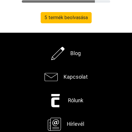
5 termék beolvasása
Blog
Kapcsolat
Rólunk
Hírlevél