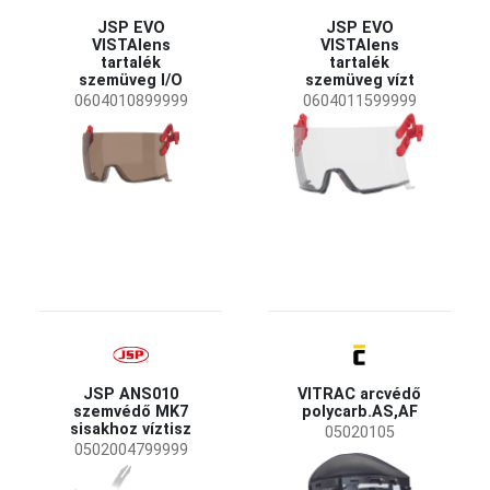
JSP EVO
JSP EVO
VISTAlens
VISTAlens
tartalék
tartalék
szemüveg I/O
szemüveg vízt
0604010899999
0604011599999
JSP ANS010
VITRAC arcvédő
szemvédő MK7
polycarb.AS,AF
sisakhoz víztisz
05020105
0502004799999