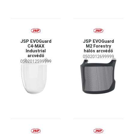
szemcse
Páramentesség
(2)
Finom részecskék okozta felületi károsodással
(2)
szembeni ellenállás
JSP EVOGuard
JSP EVOGuard
C4-MAX
M2 Forestry
Industrial
hálós arcvédő
arcvédő
0502012699999
0502012599999