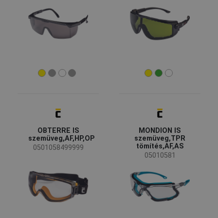
tükrös
(7)
Bollé Platinum
(6)
Mutass többet!
Termék tömege
16 g
(2)
18 g
(1)
19 g
(2)
21 g
(2)
OBTERRE IS
MONDION IS
22 g
(3)
szemüveg,AF,HP,OP
szemüveg,TPR
tömítés,AF,AS
Mutass többet!
0501058499999
05010581
Jellemzők
Állatható szárszög
(11)
Állítható orrhíd
(11)
Állítható szárhosszúság
(11)