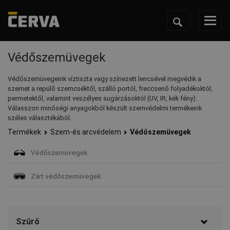
Védőszemüvegek
Védőszemüvegeink víztiszta vagy színezett lencsével megvédik a
szemet a repülő szemcséktől, szálló portól, freccsenő folyadékoktól,
permetektől, valamint veszélyes sugárzásoktól (UV, IR, kék fény).
Válasszon minőségi anyagokból készült szemvédelmi termékeink
széles választékából.
Termékek
Szem-és arcvédelem
Védőszemüvegek
Védőszemüvegek
Zárt védőszemüvegek
Szűrő