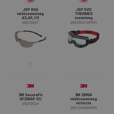
JSP RIGI
JSP EVO
védőszemüveg
THERMEX
AS,AF, I/O
szemüveg
05010657
0501052199999
3M SecureFit
3M 2890A
SF20XAF-EU
védőszemüveg
víztiszta
05010524
0501043499999