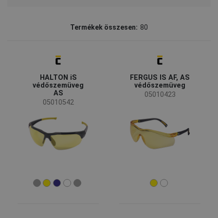
Márka
Termékek összesen:
80
JSP
(27)
CERVA
(25)
3M
(13)
BOLLE
(11)
HALTON iS
FERGUS IS AF, AS
Fridrich & Fridrich
(4)
védőszemüveg
védőszemüveg
AS
05010423
05010542
Elérhetőség
Rendelésre
(9)
Kifutó
(1)
Újdonság
(1)
Elérhetőség
Készleten
(71)
Iparág