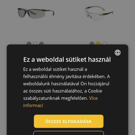
Ez a weboldal sütiket használ
Ez a weboldal sütiket használ a
ENGLISH
felhasználói élmény javítása érdekében. A
CZECH
JSP RIGI
JSP szemüveg
weboldalunk használatával Ön hozzájárul
védőszemüveg
M9700 SPORTS
HUNGARIAN
AS Blue Blocker
AS
az összes süti használatához, a Cookie
05010627
05010508
szabályzatunknak megfelelően.
Více
SLOVAK
informací
ROMANIAN
POLISH
ÖSSZES ELFOGADÁSA
GERMAN