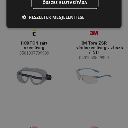
ÖSSZES ELUTASÍTÁSA
DUTCH
LATVIAN
RÉSZLETEK MEGJELENÍTÉSE
SPANISH
FRENCH
HOXTON zárt
3M Tora ZSR
szemüveg
védőszemüveg.víztiszta
71511
0501037799999
0501053599999