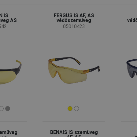
 iS
FERGUS IS AF, AS
veg AS
védőszemüveg
véd
542
05010423
zemüveg
BENAIS IS szemüveg