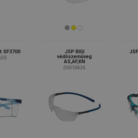
t SF3700
JSP RIGI
JSP
védőszemüveg
655
AS,AF,KN
05010626