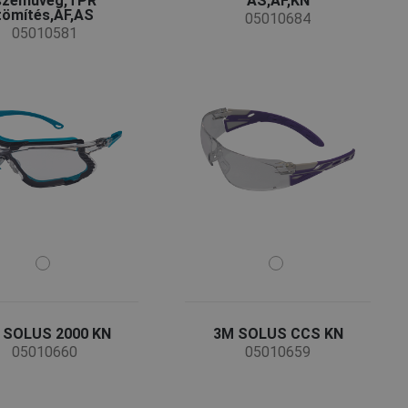
szemüveg,TPR
AS,AF,KN
tömítés,AF,AS
05010684
05010581
 SOLUS 2000 KN
3M SOLUS CCS KN
05010660
05010659