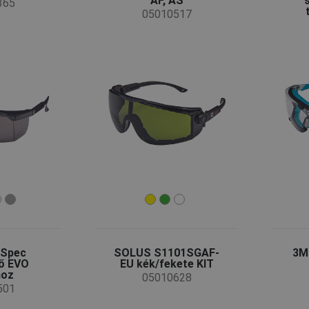
AF, AS
365
05010517
OSpec
SOLUS S1101SGAF-
3M
ő EVO
EU kék/fekete KIT
hoz
05010628
501