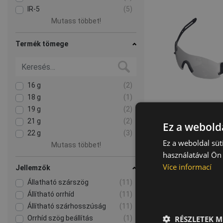
IR-5
(5)
Mutass többet!
Termék tömege
16 g
(2)
18 g
(1)
19 g
(2)
21 g
(2)
Ez a webolda
22 g
(3)
Ez a weboldal süt
Mutass többet!
3M SOLUS
használatával Ön 
védősze
Více informací
05010
Jellemzők
Állatható szárszög
(11)
Állítható orrhíd
(11)
Állítható szárhosszúság
(11)
RÉSZLETEK M
Orrhíd szög beállítás
(1)