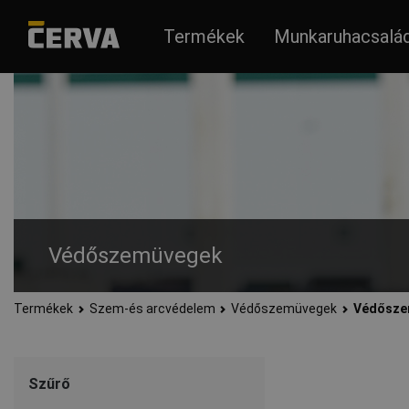
Termékek
Munkaruhacsalá
Védőszemüvegek
Termékek
Szem-és arcvédelem
Védőszemüvegek
Védősze
A védőszemüvegek megvédik a szemet a mechanikai sérülésekt
Szűrő