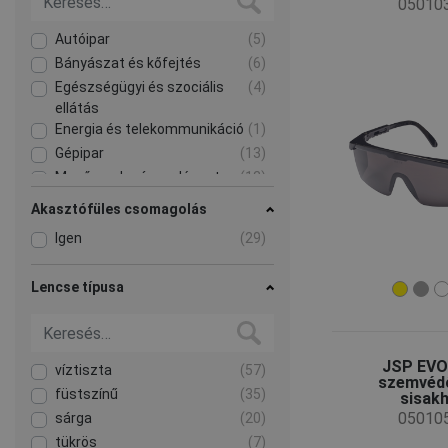
05010
Autóipar
(5)
Bányászat és kőfejtés
(6)
Egészségügyi és szociális
(4)
ellátás
Energia és telekommunikáció
(1)
Gépipar
(13)
Mezőgazdaság, erdészet,
(12)
halászat
Akasztófüles csomagolás
Nehézipar
(7)
Igen
(29)
Szállítás és logisztika
(2)
Vegyipar
(5)
Lencse típusa
Építőipar
(18)
JSP EV
víztiszta
(57)
szemvéd
füstszínű
(35)
sisak
05010
sárga
(20)
tükrös
(7)