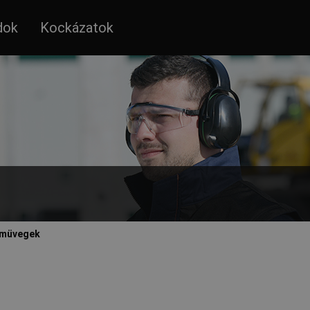
dok
Kockázatok
müvegek
ől és a veszélyes sugárzások ((UV, IR, kék fény) okozta károsodástó