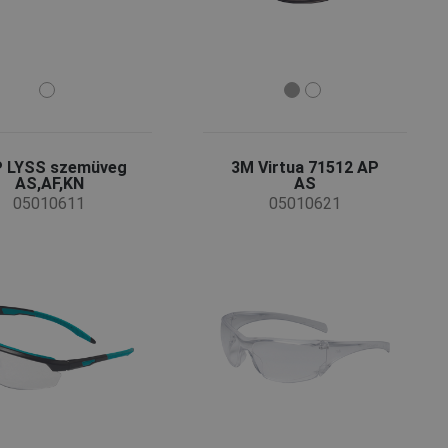
 LYSS szemüveg
3M Virtua 71512 AP
AS,AF,KN
AS
05010611
05010621