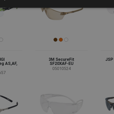
IGI
3M SecureFit
JSP
g AS,AF,
SF20XAF-EU
05010524
657