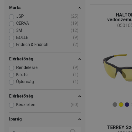
Márka
HALTON
JSP
(25)
védőszemü
CERVA
(19)
05010
3M
(12)
BOLLE
(9)
Fridrich & Fridrich
(2)
Elérhetőség
Rendelésre
(9)
Kifutó
(1)
Újdonság
(1)
Elérhetőség
Készleten
(60)
Iparág
TERREY S