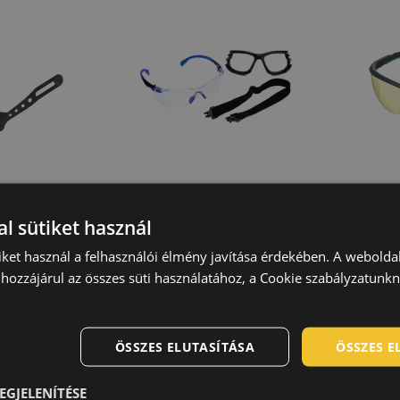
l sütiket használ
iket használ a felhasználói élmény javítása érdekében. A webolda
 1000
JSP RIGI
JSP
hozzájárul az összes süti használatához, a Cookie szabályzatunk
müveg
védőszemüveg AS
Blue Blocker
550
05010627
ÖSSZES ELUTASÍTÁSA
ÖSSZES 
EGJELENÍTÉSE