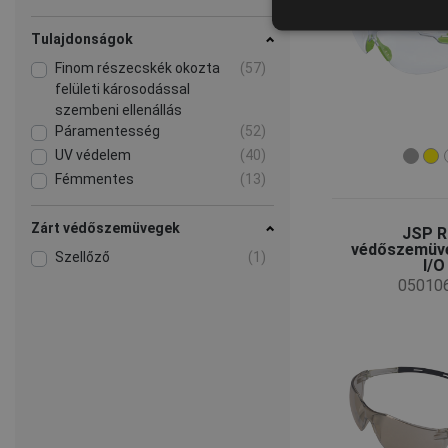
Tulajdonságok
Finom részecskék okozta
(57)
felületi károsodással
szembeni ellenállás
Páramentesség
(52)
UV védelem
(40)
Fémmentes
(13)
Zárt védőszemüvegek
JSP R
védőszemüve
Szellőző
(1)
I/O
05010