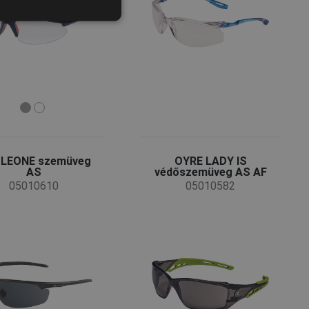
POLISH
GERMAN
DUTCH
LATVIAN
SPANISH
FRENCH
 LEONE szemüveg
OYRE LADY IS
AS
védőszemüveg AS AF
05010610
05010582