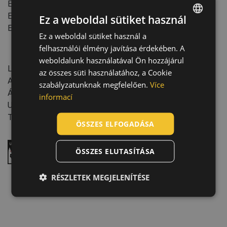
EN 166
:2001
EN 170
:2002
Ez a weboldal sütiket használ
EN 172
:1994
Ez a weboldal sütiket használ a
ENGLISH
felhasználói élmény javítása érdekében. A
CZECH
Jellemzők:
weboldalunk használatával Ön hozzájárul
Lencse típusa: sárga, tükrös, víztiszta, füstszínű
HUNGARIAN
az összes süti használatához, a Cookie
Akasztófüles csomagolás
szabályzatunknak megfelelően.
Více
SLOVAK
Állítható szemüvegkeret: Állítható szárhosszúság
informací
ROMANIAN
UV védelem
Termék tömege: 26 g
POLISH
ÖSSZES ELFOGADÁSA
GERMAN
ÖSSZES ELUTASÍTÁSA
UV védelem
DUTCH
LATVIAN
RÉSZLETEK MEGJELENÍTÉSE
SPANISH
FRENCH