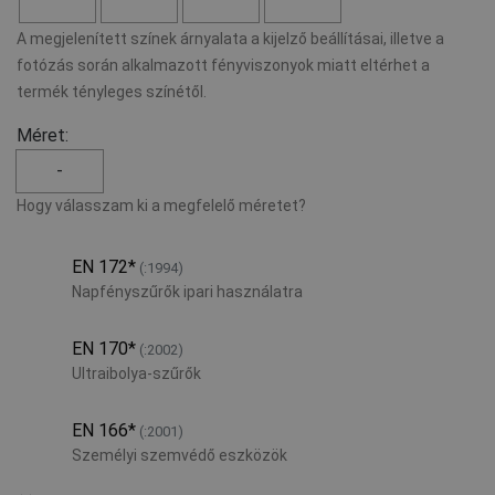
A megjelenített színek árnyalata a kijelző beállításai, illetve a
fotózás során alkalmazott fényviszonyok miatt eltérhet a
termék tényleges színétől.
Méret:
-
Hogy válasszam ki a megfelelő méretet?
EN 172
*
(:1994)
Napfényszűrők ipari használatra
EN 170
*
(:2002)
Ultraibolya-szűrők
EN 166
*
(:2001)
Személyi szemvédő eszközök