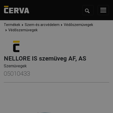
Termékek
Szem-és arcvédelem
Védőszemüvegek
Védőszemüvegek
NELLORE IS szemüveg AF, AS
Szemüvegek
05010433