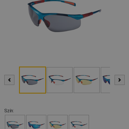
Szín: