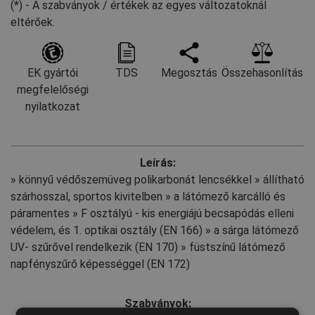
(*) - A szabványok / értékek az egyes változatoknál
eltérőek.
EK gyártói
TDS
Megosztás
Összehasonlítás
megfelelőségi
nyilatkozat
Leírás:
» könnyű védőszemüveg polikarbonát lencsékkel » állítható
szárhosszal, sportos kivitelben » a látómező karcálló és
páramentes » F osztályú - kis energiájú becsapódás elleni
védelem, és 1. optikai osztály (EN 166) » a sárga látómező
UV- szűrővel rendelkezik (EN 170) » füstszínű látómező
napfényszűrő képességgel (EN 172)
Szabványok: