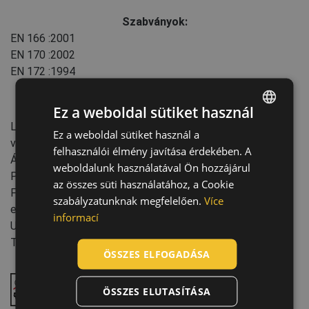
Szabványok:
EN 166
:2001
EN 170
:2002
EN 172
:1994
Ez a weboldal sütiket használ
Jellemzők:
Lencse típusa: füstszínű, beltéri/Kültéri, tükrös, sárga,
Ez a weboldal sütiket használ a
ENGLISH
víztiszta
felhasználói élmény javítása érdekében. A
CZECH
Állítható szemüvegkeret: Állítható orrhíd
weboldalunk használatával Ön hozzájárul
Páramentesség
HUNGARIAN
az összes süti használatához, a Cookie
Finom részecskék okozta felületi károsodással szembeni
szabályzatunknak megfelelően.
Více
SLOVAK
ellenállás
informací
UV védelem
ROMANIAN
Termék tömege: 19 g
POLISH
ÖSSZES ELFOGADÁSA
GERMAN
Páramentesség
ÖSSZES ELUTASÍTÁSA
DUTCH