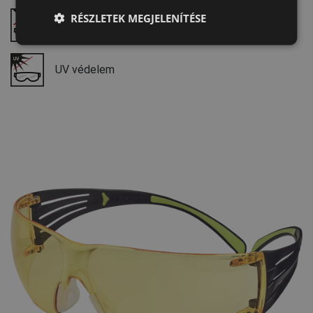
LATVIAN
RÉSZLETEK MEGJELENÍTÉSE
Finom részecskék okozta felületi károsodással
szembeni ellenállás
SPANISH
FRENCH
UV védelem