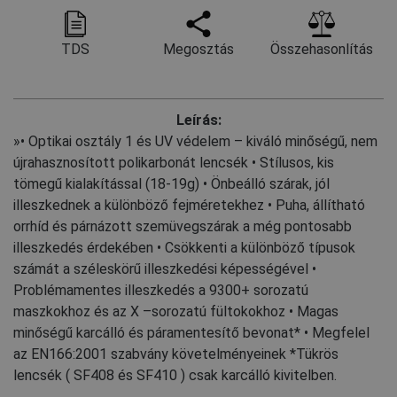
TDS
Megosztás
Összehasonlítás
Leírás:
»• Optikai osztály 1 és UV védelem – kiváló minőségű, nem
újrahasznosított polikarbonát lencsék • Stílusos, kis
tömegű kialakítással (18-19g) • Önbeálló szárak, jól
illeszkednek a különböző fejméretekhez • Puha, állítható
orrhíd és párnázott szemüvegszárak a még pontosabb
illeszkedés érdekében • Csökkenti a különböző típusok
számát a széleskörű illeszkedési képességével •
Problémamentes illeszkedés a 9300+ sorozatú
maszkokhoz és az X –sorozatú fültokokhoz • Magas
minőségű karcálló és páramentesítő bevonat* • Megfelel
az EN166:2001 szabvány követelményeinek *Tükrös
lencsék ( SF408 és SF410 ) csak karcálló kivitelben.