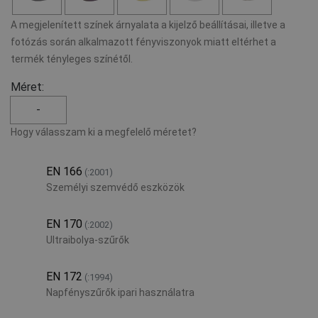
A megjelenített színek árnyalata a kijelző beállításai, illetve a
fotózás során alkalmazott fényviszonyok miatt eltérhet a
termék tényleges színétől.
Méret:
-
Hogy válasszam ki a megfelelő méretet?
EN 166
(:2001)
Személyi szemvédő eszközök
EN 170
(:2002)
Ultraibolya-szűrők
EN 172
(:1994)
Napfényszűrők ipari használatra