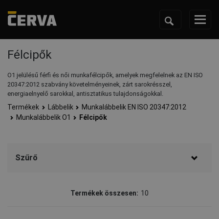
Félcipők
O1 jelülésű férfi és női munkafélcipők, amelyek megfelelnek az EN ISO
20347:2012 szabvány követelményeinek, zárt sarokrésszel,
energiaelnyelő sarokkal, antisztatikus tulajdonságokkal.
Termékek
Lábbelik
Munkalábbelik EN ISO 20347:2012
Munkalábbelik O1
Félcipők
Szűrő
Márka
Termékek összesen:
10
CERVA
(8)
Fridrich & Fridrich
(1)