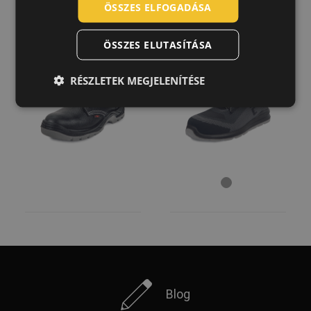
POLISH
ÖSSZES ELFOGADÁSA
Felsőrész anyaga
GERMAN
ULM O1 FO SR
BEEFORD O1 ESD
bőr
félcipő
SRC félcipő
(5)
ÖSSZES ELUTASÍTÁSA
DUTCH
02010182
02010573
Textil
(3)
LATVIAN
PU műbőr
(1)
RÉSZLETEK MEGJELENÍTÉSE
SPANISH
Külső talp anyaga
FRENCH
PU
(5)
PU/PU
(3)
Gumi
(1)
Cipőtalp szélessége
11 cm
(1)
Fél pár tömege
alatt 500 g
(9)
Blog
CERVA group