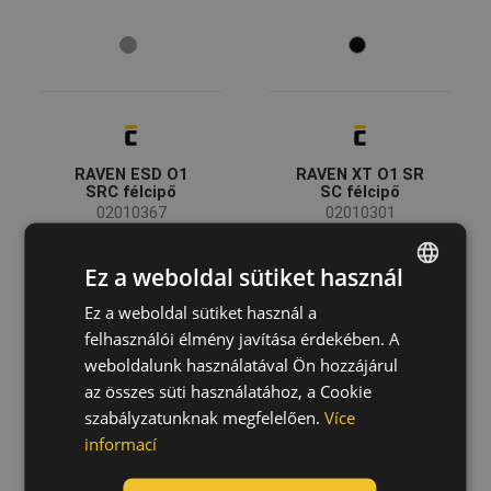
(1)
(1)
(1)
Osztályozás
Szakmai felhasználásra
(10)
Csúszásbiztos
RAVEN ESD O1
RAVEN XT O1 SR
SRC félcipő
SC félcipő
SRC
(6)
02010367
02010301
Tulajdonságok
Ez a weboldal sütiket használ
Ez a weboldal sütiket használ a
ENGLISH
felhasználói élmény javítása érdekében. A
Csúszásgátló talp - SR
(10)
CZECH
weboldalunk használatával Ön hozzájárul
Antisztatikus lábbeli - A
(10)
HUNGARIAN
az összes süti használatához, a Cookie
Energiaelnyelő sarokrész - E
(9)
szabályzatunknak megfelelően.
Více
SLOVAK
Légáteresztő felsőrész
(9)
informací
Olaj-és üzemanyagálló talp - FO
(8)
ROMANIAN
Mutass többet!