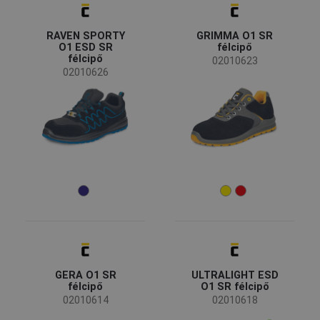
Panda Safety
(1)
RAVEN SPORTY
GRIMMA O1 SR
Elérhetőség
O1 ESD SR
félcipő
félcipő
Kifutó
(1)
02010623
02010626
Elérhetőség
Készleten
(10)
Évszak
Minden évszak
(6)
Nem
Unisex
(10)
Iparág
GERA O1 SR
ULTRALIGHT ESD
Autóipar
(6)
félcipő
O1 SR félcipő
Szállítás és logisztika
(4)
02010614
02010618
Élelmiszeripar és vendéglátás
(2)