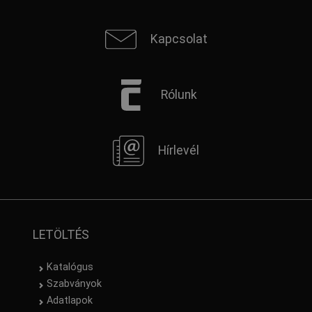
INDOOR & LIGHT
(6)
BLACK & WHITE
(1)
Kapcsolat
MUNKA & BIZTONSÁG
(1)
Gyorsfűző
Rólunk
Fűző
(10)
Hírlevél
LETÖLTÉS
Katalógus
Szabványok
Adatlapok