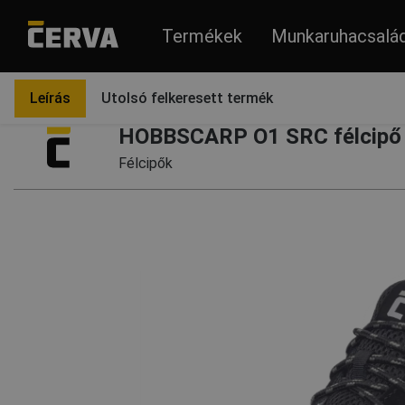
Termékek
Munkaruhacsalá
Termékek
Lábbelik
Félcipők
Leírás
Utolsó felkeresett termék
HOBBSCARP O1 SRC félcipő 
Félcipők