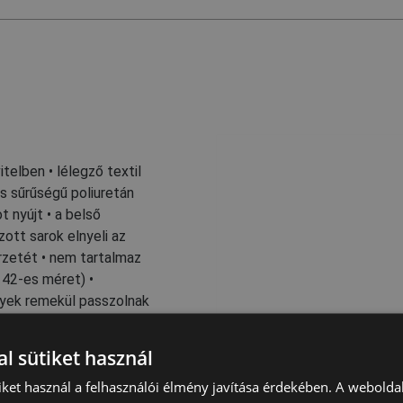
telben • lélegző textil
ős sűrűségű poliuretán
 nyújt • a belső
zott sarok elnyeli az
rzetét • nem tartalmaz
 42-es méret) •
lyek remekül passzolnak
l sütiket használ
iket használ a felhasználói élmény javítása érdekében. A webolda