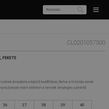
CL0201057500
, FEKETE
 színek árnyalata a kijelző beállításai, illetve a fotózás során
nyviszonyok miatt eltérhet a termék tényleges színétől.
36
37
38
39
40