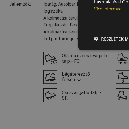
használatával Ön 
Jellemzők:
Iparág: Autóipar, Élelmiszeripar és vendégl
Více informací
logisztika
Alkalmazási területek: Gyülekezőhelyiség
Foglalkozás: Festő, Sofőr, Művezető
Alkalmazási terület: Bútormozgatás, Szo
RÉSZLETEK M
Fél pár tömege: 410 g
Olaj-és üzemanyagálló
talp - FO
Légáteresztő
felsőrész
Csúszásgátló talp -
SR