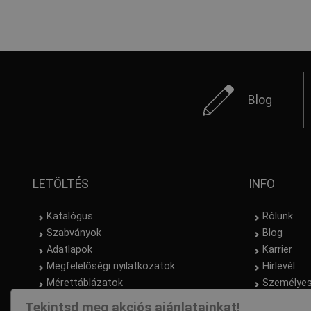
Blog
LETÖLTÉS
INFO
Katalógus
Rólunk
Szabványok
Blog
Adatlapok
Karrier
Megfelelőségi nyilatkozatok
Hírlevél
Mérettáblázatok
Személyes
Tekintsd meg akciós ajánlatainkat!