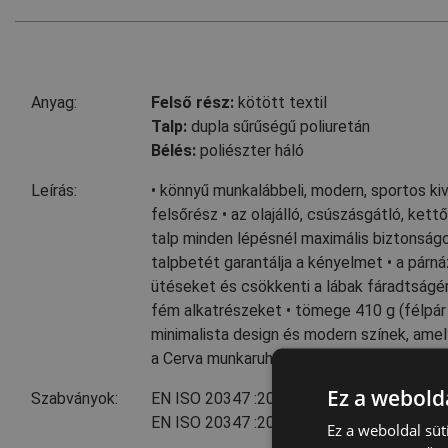
Anyag:
Felső rész:
kötött textil
Talp:
dupla sűrűségű poliuretán
Bélés:
poliészter háló
Leírás:
• könnyű munkalábbeli, modern, sportos kivi
felsőrész • az olajálló, csúszásgátló, kett
talp minden lépésnél maximális biztonságot
talpbetét garantálja a kényelmet • a párná
ütéseket és csökkenti a lábak fáradtságé
fém alkatrészeket • tömege 410 g (félpár
minimalista design és modern színek, ame
a Cerva munkaruhákhoz
Ez a webolda
Szabványok:
EN ISO 20347
:2012
(O1 FO SRC)
EN ISO 20347
:2022+А1:2024
Ez a weboldal süt