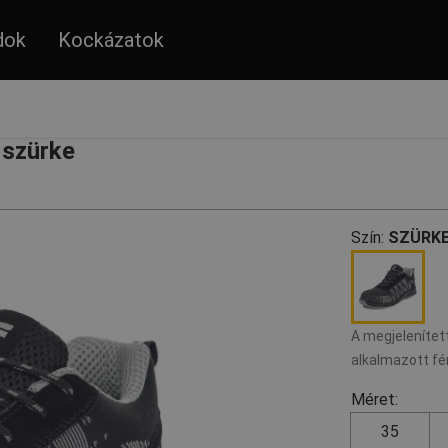
dok
Kockázatok
szürke
Szín:
SZÜRKE
A megjelenített
alkalmazott fé
Méret:
35