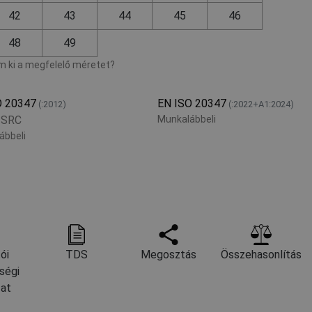
42
43
44
45
46
48
49
 ki a megfelelő méretet?
O 20347
EN ISO 20347
(:2012)
(:2022+А1:2024)
 SRC
Munkalábbeli
ábbeli
ói
TDS
Megosztás
Összehasonlítás
ségi
zat