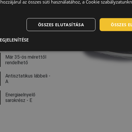
hozzájárul az összes süti használatához, a Cookie szabályzatunk
átás, Szállítás és
ÖSSZES ELUTASÍTÁSA
ÖSSZES 
bafestés
EGJELENÍTÉSE
Már 35-ös mérettől
rendelhető
Antisztatikus lábbeli -
A
Energiaelnyelő
sarokrész - E