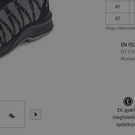
41
47
Hogy válasszam
EN IS
O1 FO
Munkal
EK gyárt
megfelelő
nyilatko