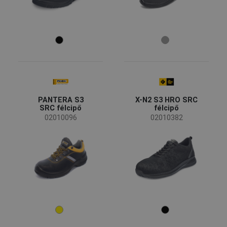
44
45
46
47
48
49
50
Szín
PANTERA S3
X-N2 S3 HRO SRC
SRC félcipő
félcipő
(23)
(8)
(5)
(2)
02010096
02010382
(1)
(1)
(1)
Osztályozás
Biztonsági lábbeli
(33)
Csúszásbiztos
SRC
(28)