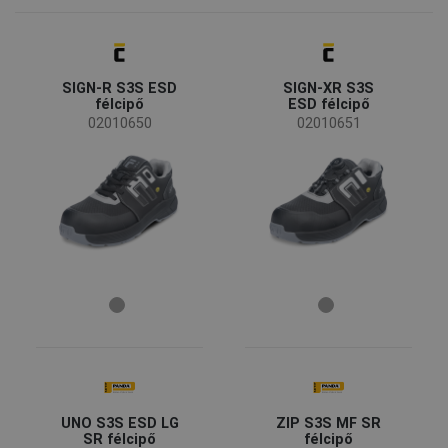
CERVA
(9)
TO WORK FOR
(8)
Fridrich & Fridrich
(1)
SIGN-R S3S ESD
SIGN-XR S3S
félcipő
ESD félcipő
Elérhetőség
02010650
02010651
Kifutó
(11)
Újdonság
(3)
Elérhetőség
Készleten
(33)
Évszak
Minden évszak
(27)
Nem
Unisex
(31)
UNO S3S ESD LG
ZIP S3S MF SR
Férfi
(1)
SR félcipő
félcipő