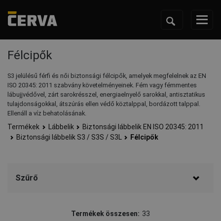
Félcipők
S3 jelülésű férfi és női biztonsági félcipők, amelyek megfelelnek az EN
ISO 20345: 2011 szabvány követelményeinek. Fém vagy fémmentes
lábujjvédővel, zárt sarokrésszel, energiaelnyelő sarokkal, antisztatikus
tulajdonságokkal, átszúrás ellen védő köztalppal, bordázott talppal.
Ellenáll a víz behatolásának.
Termékek
Lábbelik
Biztonsági lábbelik EN ISO 20345: 2011
Biztonsági lábbelik S3 / S3S / S3L
Félcipők
Szűrő
Márka
Termékek összesen:
33
Panda Safety
(15)