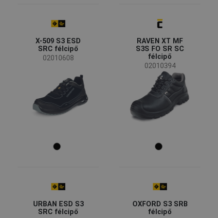
SR
(3)
SRB
(1)
X-509 S3 ESD
RAVEN XT MF
Tulajdonságok
SRC félcipő
S3S FO SR SC
félcipő
02010608
02010394
Csúszásgátló talp - SR
(33)
Energiaelnyelő sarokrész - E
(32)
Antisztatikus lábbeli - A
(32)
Védelem átázás és átnedvesedéssel szemben -
(31)
WPA
Légáteresztő felsőrész
(30)
Mutass többet!
Felsőrész anyaga
bőr
(19)
PU műbőr
(7)
URBAN ESD S3
OXFORD S3 SRB
PUTEK
(4)
SRC félcipő
félcipő
Textil
(3)