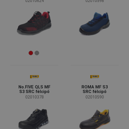
02010624
02010598
No.FIVE QLS MF
ROMA MF S3
S3 SRC félcipő
SRC félcipő
02010378
02010590