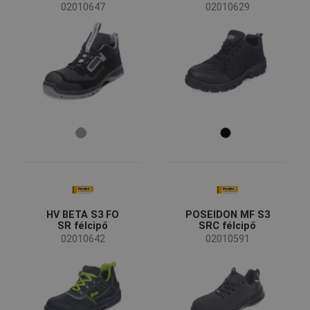
Nő
(1)
02010647
02010629
Iparág
Autóipar
(3)
Bányászat és kőfejtés
(2)
Energia és telekommunikáció
(2)
Gépipar
(1)
Nehézipar
(4)
Szállítás és logisztika
(3)
Építőipar
(5)
Méret
HV BETA S3 FO
POSEIDON MF S3
SR félcipő
SRC félcipő
35
36
37
02010642
02010591
38
39
40
41
42
43