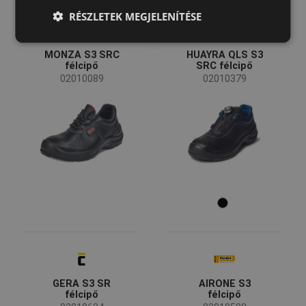
LATVIAN
RÉSZLETEK MEGJELENÍTÉSE
SPANISH
MONZA S3 SRC
HUAYRA QLS S3
FRENCH
félcipő
SRC félcipő
02010089
02010379
GERA S3 SR
AIRONE S3
félcipő
félcipő