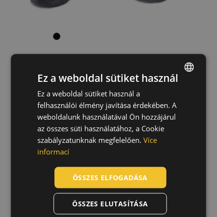
alatt 500 g
(4)
CERVA group
MUNKA & BIZTONSÁG
(8)
INDOOR & LIGHT
(1)
Gyorsfűző
Ez a weboldal sütiket használ
Fűző
(28)
Ez a weboldal sütiket használ a
ENGLISH
STRIDE ESD S3
BK TPU MF S3
QLS gyorskötöző rendszer
(4)
SRC félcipő
SRC félcipő
felhasználói élmény javítása érdekében. A
CZECH
02010210
02010363
weboldalunk használatával Ön hozzájárul
HUNGARIAN
az összes süti használatához, a Cookie
szabályzatunknak megfelelően.
Více
SLOVAK
informací
ROMANIAN
POLISH
ÖSSZES ELFOGADÁSA
GERMAN
ÖSSZES ELUTASÍTÁSA
DUTCH