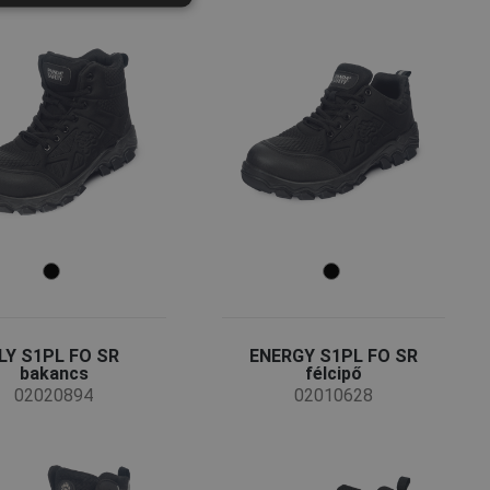
GERMAN
DUTCH
LATVIAN
SPANISH
FRENCH
LY S1PL FO SR
ENERGY S1PL FO SR
bakancs
félcipő
02020894
02010628