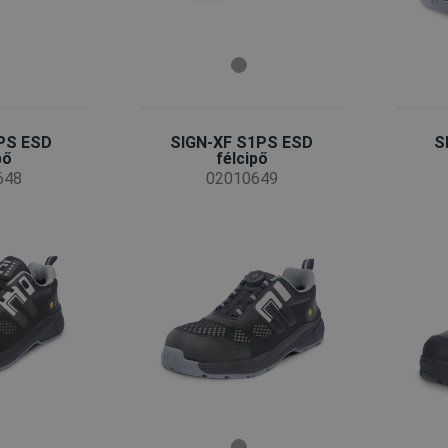
PS ESD
SIGN-XF S1PS ESD
S
pő
félcipő
648
02010649