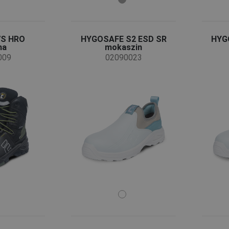
7S HRO
HYGOSAFE S2 ESD SR
HYG
ma
mokaszin
009
02090023