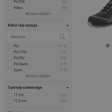
PUTEK
(6)
Hálós
(5)
Mutass többet!
Külső talp anyaga
PU
(114)
PU/TPU
(31)
PU/PU
(20)
PU/Gumi
(17)
Gumi
(14)
Mutass többet!
Cipőtalp szélessége
11 cm
(16)
11,5 cm
(16)