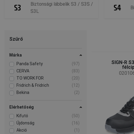
Biztonsági lábbelik S3 / S3S /
B
S3L
Szűrő
Márka
SIGN-R S
Panda Safety
(97)
félci
CERVA
(83)
02010
TO WORK FOR
(20)
Fridrich & Fridrich
(12)
Bekina
(2)
Elérhetőség
Kifutó
(50)
Újdonság
(16)
Akció
(1)