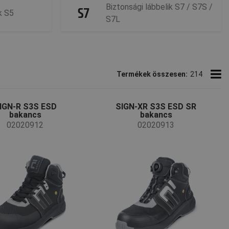
Biztonsági lábbelik S7 / S7S /
k S5
S7L
Termékek összesen:
214
IGN-R S3S ESD
SIGN-XR S3S ESD SR
bakancs
bakancs
02020912
02020913