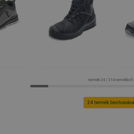
termék 24 / 214 termékből
24 termék beolvasása