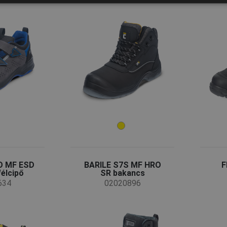
O MF ESD
BARILE S7S MF HRO
F
élcipő
SR bakancs
634
02020896