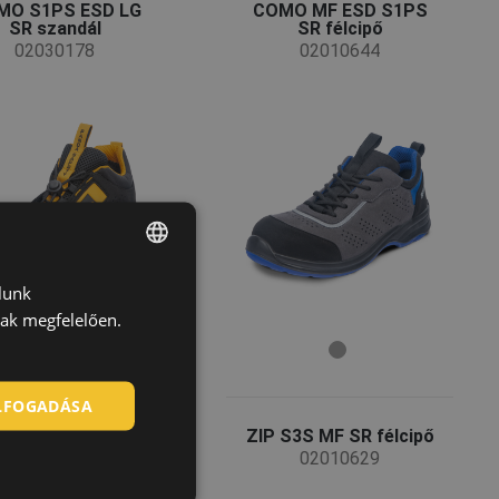
MO S1PS ESD LG
COMO MF ESD S1PS
SR szandál
SR félcipő
02030178
02010644
lunk
ENGLISH
nak megfelelően.
CZECH
HUNGARIAN
ELFOGADÁSA
SLOVAK
AR S3S MF SR
ZIP S3S MF SR félcipő
ROMANIAN
bakancs
02010629
02020895
POLISH