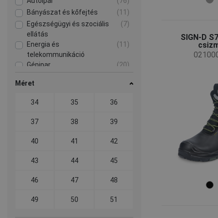
Autóipar
(76)
Bányászat és kőfejtés
(11)
Egészségügyi és szociális
(7)
ellátás
SIGN-D S
csiz
Energia és
(11)
02100
telekommunikáció
Gépipar
(20)
Mezőgazdaság, erdészet,
(7)
Méret
halászat
Nehézipar
(21)
34
35
36
Szállítás és logisztika
(79)
Vegyipar
(3)
37
38
39
Élelmiszeripar és vendéglátás
(7)
40
41
42
Építőipar
(29)
43
44
45
46
47
48
49
50
51