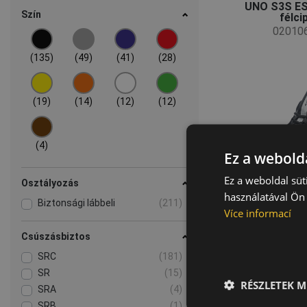
UNO S3S ES
Szín
félci
02010
(135)
(49)
(41)
(28)
(19)
(14)
(12)
(12)
(4)
Ez a webolda
Ez a weboldal süt
Osztályozás
használatával Ön 
Biztonsági lábbeli
(211)
Více informací
Csúszásbiztos
SRC
(181)
COMO MF E
SR
(15)
SR sza
RÉSZLETEK M
SRA
(4)
02030
SRB
(1)