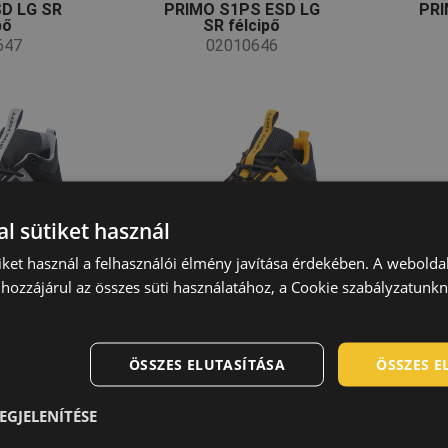
D LG SR
PRIMO S1PS ESD LG
PRI
pő
SR félcipő
647
02010646
l sütiket használ
iket használ a felhasználói élmény javítása érdekében. A webolda
hozzájárul az összes süti használatához, a Cookie szabályzatunk
ÖSSZES ELUTASÍTÁSA
ÖSSZES 
SD S1PS
BK TPU MF S3 SRC
R
ndál
bakancs
EGJELENÍTÉSE
176
02020696