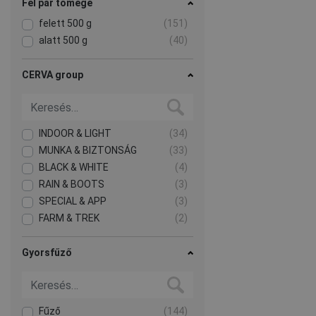
Fél pár tömege
felett 500 g
(151)
alatt 500 g
(40)
CERVA group
INDOOR & LIGHT
(34)
MUNKA & BIZTONSÁG
(33)
BLACK & WHITE
(4)
RAIN & BOOTS
(3)
SPECIAL & APP
(3)
FARM & TREK
(2)
Gyorsfűző
Fűző
(144)