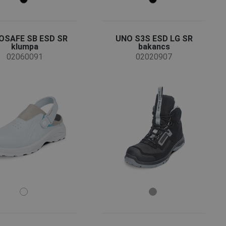
OSAFE SB ESD SR
UNO S3S ESD LG SR
klumpa
bakancs
02060091
02020907