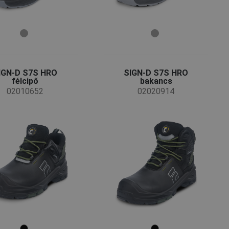
IGN-D S7S HRO
SIGN-D S7S HRO
félcipő
bakancs
02010652
02020914