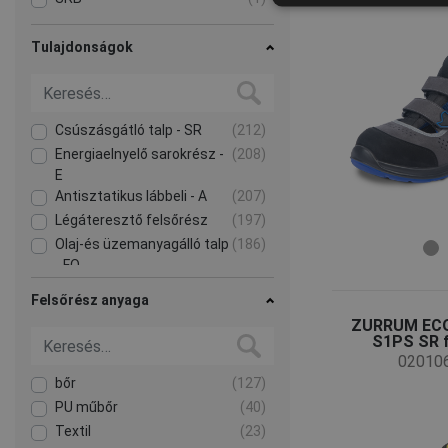
Tulajdonságok
Csúszásgátló talp - SR
(212)
Energiaelnyelő sarokrész -
(208)
E
Antisztatikus lábbeli - A
(207)
Légáteresztő felsőrész
(197)
Olaj-és üzemanyagálló talp
(186)
- FO
Mutass többet!
Felsőrész anyaga
ZURRUM EC
S1PS SR f
02010
bőr
(127)
PU műbőr
(40)
Textil
(23)