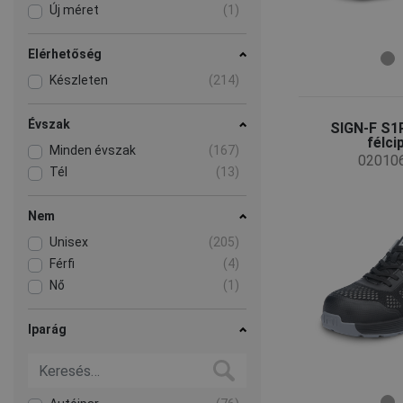
Új méret
(1)
Elérhetőség
Készleten
(214)
Évszak
SIGN-F S1
félci
Minden évszak
(167)
02010
Tél
(13)
Nem
Unisex
(205)
Férfi
(4)
Nő
(1)
Iparág