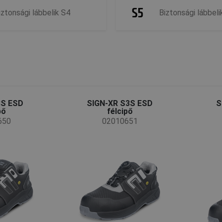
iztonsági lábbelik S4
Biztonsági lábbeli
3S ESD
SIGN-XR S3S ESD
S
pő
félcipő
650
02010651