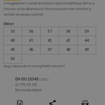
A megjelenített színek árnyalata a kijelző beállításai, illetve a
fotózás során alkalmazott fényviszonyok miatt eltérhet a
termék tényleges színétől.
Méret:
35
36
37
38
39
40
41
42
43
44
45
46
47
48
49
50
Hogy válasszam ki a megfelelő méretet?
EN ISO 20345
(:2022)
S1 PS FO SR
Biztonsági lábbeli