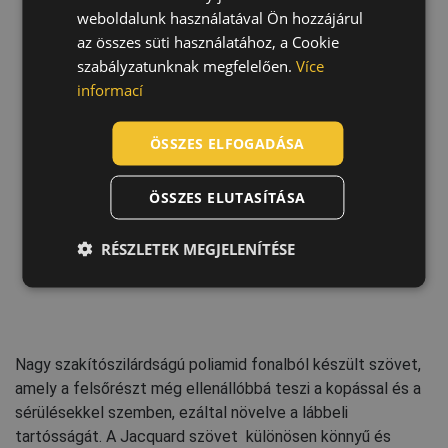
CZECH
weboldalunk használatával Ön hozzájárul
HUNGARIAN
az összes süti használatához, a Cookie
szabályzatunknak megfelelően.
Více
SLOVAK
Technológia
informací
ROMANIAN
POLISH
ÖSSZES ELFOGADÁSA
GERMAN
ÖSSZES ELUTASÍTÁSA
DUTCH
LATVIAN
RÉSZLETEK MEGJELENÍTÉSE
SPANISH
FRENCH
Nagy szakítószilárdságú poliamid fonalból készült szövet,
amely a felsőrészt még ellenállóbbá teszi a kopással és a
sérülésekkel szemben, ezáltal növelve a lábbeli
tartósságát. A Jacquard szövet különösen könnyű és