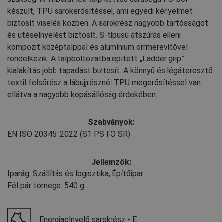
készült, TPU sarokerősítéssel, ami egyedi kényelmet
biztosít viselés közben. A sarokrész nagyobb tartósságot
és ütéselnyelést biztosít. S-típusú átszúrás elleni
kompozit középtalppal és alumínium orrmerevítővel
rendelkezik. A talpboltozatba épített „Ladder grip”
kialakítás jobb tapadást biztosít. A könnyű és légáteresztő
textil felsőrész a lábujjrésznél TPU megerősítéssel van
ellátva a nagyobb kopásállóság érdekében.
Szabványok:
EN ISO 20345
:2022
(S1 PS FO SR)
Jellemzők:
Iparág: Szállítás és logisztika, Építőipar
Fél pár tömege: 540 g
Energiaelnyelő sarokrész - E