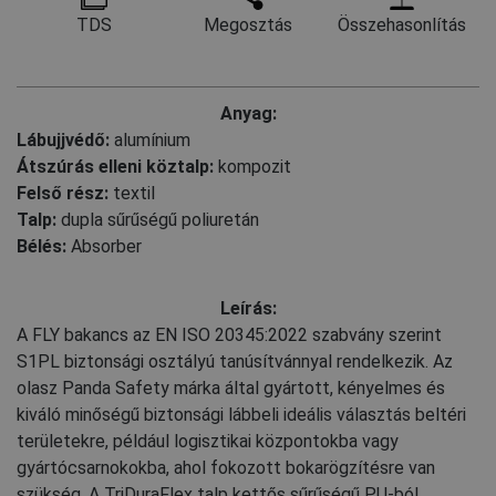
TDS
Megosztás
Összehasonlítás
Anyag:
Lábujjvédő:
alumínium
Átszúrás elleni köztalp:
kompozit
Felső rész:
textil
Talp:
dupla sűrűségű poliuretán
Bélés:
Absorber
Leírás:
A FLY bakancs az EN ISO 20345:2022 szabvány szerint
S1PL biztonsági osztályú tanúsítvánnyal rendelkezik. Az
olasz Panda Safety márka által gyártott, kényelmes és
kiváló minőségű biztonsági lábbeli ideális választás beltéri
területekre, például logisztikai központokba vagy
gyártócsarnokokba, ahol fokozott bokarögzítésre van
szükség. A TriDuraFlex talp kettős sűrűségű PU-ból