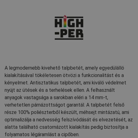
A legmodernebb kivehető talpbetét, amely egyedülálló
kialakításával tökéletesen ötvözi a funkcionalitást és a
kényelmet. Antisztatikus talpbetét, ami kiváló védelmet
nyújt az ütések és a terhelések ellen. A felhasznált
anyagok vastagsága a sarokban eléri a 14 mm-t,
verhetetlen párnázottságot garantál. A talpbetét felső
része 100% poliészterből készült, méhsejt mintázatú, ami
optimalizálja a nedvesség felszívódását és elvezetését, az
alatta található csatornázott kialakítás pedig biztosítja a
folyamatos légáramlást a cipőben.