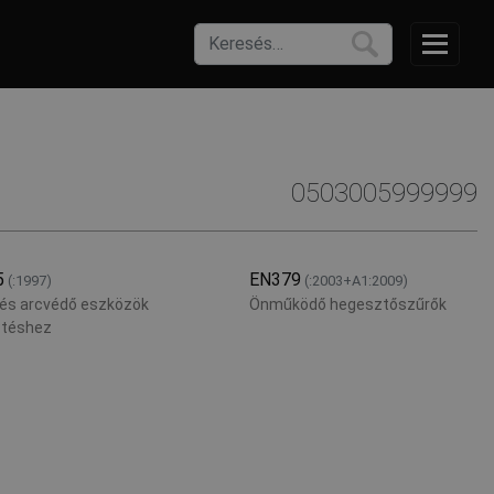
0503005999999
5
EN379
(:1997)
(:2003+A1:2009)
és arcvédő eszközök
Önműködő hegesztőszűrők
téshez