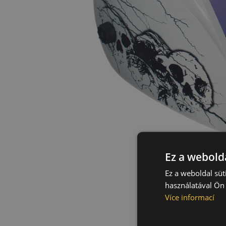
Ez a webolda
Ez a weboldal süt
használatával Ön 
Více informací