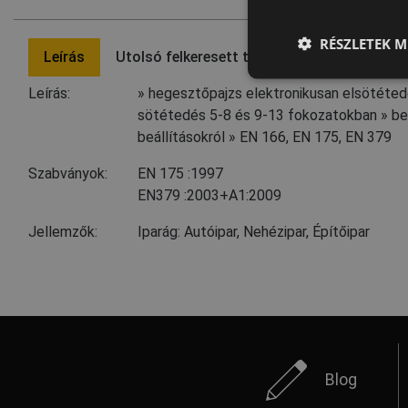
RÉSZLETEK M
Leírás
Utolsó felkeresett termék
Leírás:
» hegesztőpajzs elektronikusan elsötétedő
sötétedés 5-8 és 9-13 fokozatokban » bels
beállításokról » EN 166, EN 175, EN 379
Szabványok:
EN 175
:1997
EN379
:2003+A1:2009
Jellemzők:
Iparág: Autóipar, Nehézipar, Építőipar
Blog