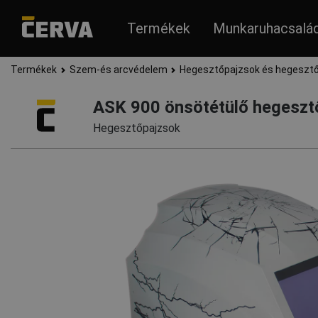
Termékek
Munkaruhacsalá
Termékek
Szem-és arcvédelem
Hegesztőpajzsok és hegesz
ASK 900 önsötétülő hegesz
Hegesztőpajzsok