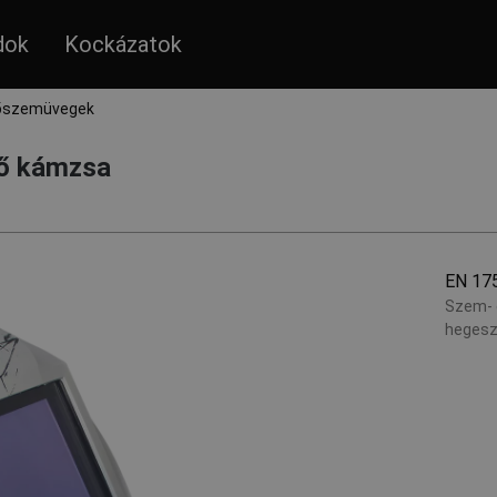
dok
Kockázatok
tőszemüvegek
tő kámzsa
EN 17
Szem- 
hegesz