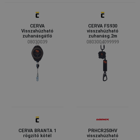
CERVA
(3)
FALLSAFE
(1)
CERVA
CERVA FS930
Elérhetőség
Visszahúzható
visszahúzható
zuhanásgátló
zuhanásg.2m
Rendelésre
(4)
08030039
0803004099999
Kifutó
(1)
Elérhetőség
Készleten
(13)
Iparág
Bányászat és kőfejtés
(3)
Energia és telekommunikáció
(3)
Nehézipar
(3)
Építőipar
(3)
Strapabírás
CERVA BRANTA 1
PRHCR250HV
rögzítő kötél
visszahúzható
140 kg
(5)