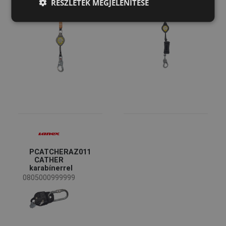
RÉSZLETEK MEGJELENÍTÉSE
0803001199999
0803002099999
SPANISH
FRENCH
PCATCHERAZ011
CATHER
karabínerrel
0805000999999