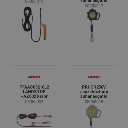
zuhanásgátló
08050019
08050017
135 kg
(1)
120 kg
(2)
Méret
10 m
11 m
15 m
20 m
25 m
30 m
35 m
50 m
6 m
8 m
PFAAC03210L2
PRHCR250V
LANOSTOP
visszahúzható
+AZ002 karbr
zuhanásgátló
08050001
08050018