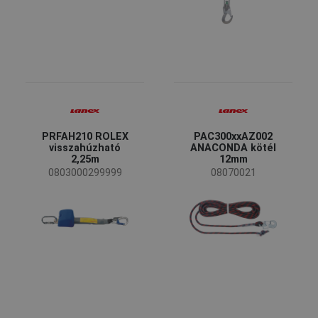
PRFAH210 ROLEX
PAC300xxAZ002
visszahúzható
ANACONDA kötél
2,25m
12mm
0803000299999
08070021