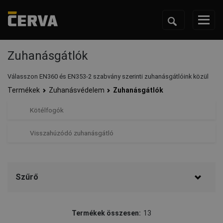
Zuhanásgátlók
Válasszon EN360 és EN353-2 szabvány szerinti zuhanásgátlóink közül
Termékek
Zuhanásvédelem
Zuhanásgátlók
Kötélfogók
Visszahúzódó zuhanásgátló
Szűrő
Márka
Termékek összesen:
13
Lanex
(9)