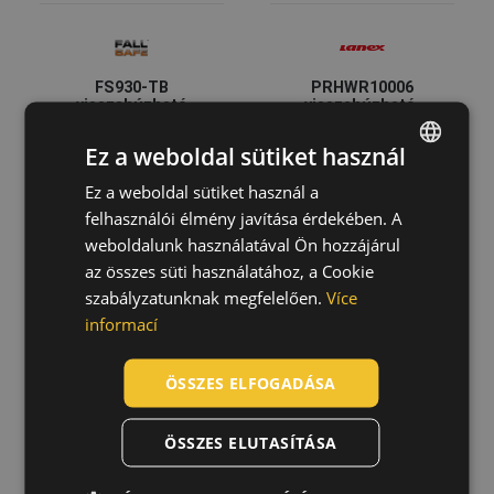
FS930-TB
PRHWR10006
visszahúzható
visszahúzható
zuhanásgátló 2m
6,0m
0803002799999
0803000699999
Ez a weboldal sütiket használ
Ez a weboldal sütiket használ a
ENGLISH
felhasználói élmény javítása érdekében. A
CZECH
weboldalunk használatával Ön hozzájárul
HUNGARIAN
az összes süti használatához, a Cookie
szabályzatunknak megfelelően.
Více
SLOVAK
informací
ROMANIAN
POLISH
ÖSSZES ELFOGADÁSA
GERMAN
ÖSSZES ELUTASÍTÁSA
DUTCH
PRHWR025 MINI
Retract.type fall
visszahúzható
arrest.WR 040 HV
LATVIAN
2,45m
1,8m