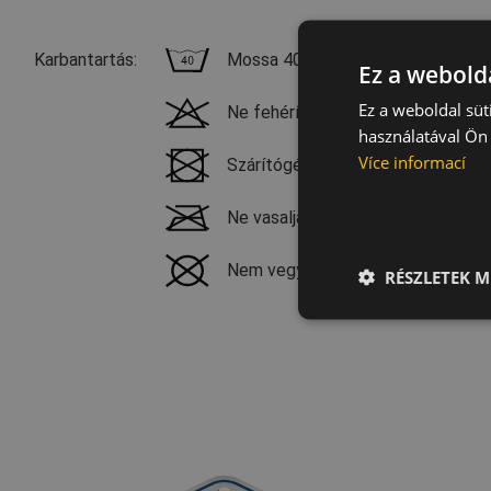
Karbantartás:
Mossa 40 °C-on, normál programm
Ez a webolda
Ez a weboldal süt
Ne fehérítse
használatával Ön 
Více informací
Szárítógéppel nem szárítható
Ne vasalja
Nem vegytisztítható
RÉSZLETEK M