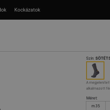
dok
Kockázatok
Szín:
SÖTÉTS
A megjelenített
alkalmazott fé
Méret:
m.35