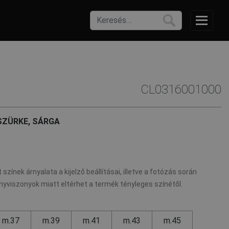
CL0316001000
ZÜRKE, SÁRGA
 színek árnyalata a kijelző beállításai, illetve a fotózás során
nyviszonyok miatt eltérhet a termék tényleges színétől.
m.37
m.39
m.41
m.43
m.45