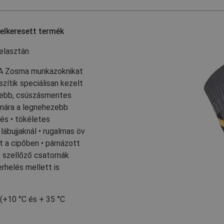
elkeresett termék
elasztán
• A Zosma munkazoknikat
szítik speciálisan kezelt
esebb, csúszásmentes
ámára a legnehezebb
tés • tökéletes
lábujjaknál • rugalmas öv
 a cipőben • párnázott
 szellőző csatornák
erhelés mellett is
 (+10 °C és + 35 °C