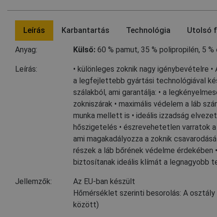
Leírás
Karbantartás
Technológia
Utolsó f
Anyag:
Külső:
60 % pamut
,
35 % polipropilén
,
5 % 
Leírás:
• különleges zoknik nagy igénybevételre 
a legfejlettebb gyártási technológiával ké
szálakból, ami garantálja: • a legkényelm
zokniszárak • maximális védelem a láb sz
munka mellett is • ideális izzadság elveze
hőszigetelés • észrevehetetlen varratok a 
ami magakadályozza a zoknik csavarodását
részek a láb bőrének védelme érdekében •
biztosítanak ideális klímát a legnagyobb t
Jellemzők:
Az EU-ban készült
Hőmérséklet szerinti besorolás: A osztály
között)