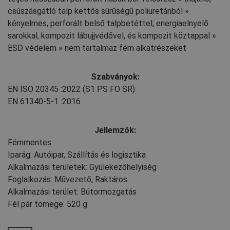
csúszásgátló talp kettős sűrűségű poliuretánból »
kényelmes, perforált belső talpbetéttel, energiaelnyelő
sarokkal, kompozit lábujjvédővel, és kompozit köztappal »
ESD védelem » nem tartalmaz fém alkatrészeket
Szabványok:
EN ISO 20345
:2022
(S1 PS FO SR)
EN 61340-5-1
:2016
Jellemzők:
Fémmentes
Iparág: Autóipar, Szállítás és logisztika
Alkalmazási területek: Gyülekezőhelyiség
Foglalkozás: Művezető, Raktáros
Alkalmazási terület: Bútormozgatás
Fél pár tömege: 520 g