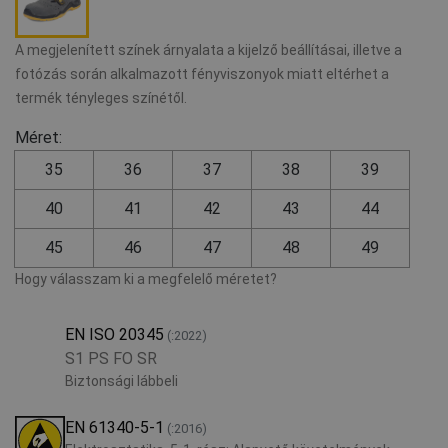
A megjelenített színek árnyalata a kijelző beállításai, illetve a
fotózás során alkalmazott fényviszonyok miatt eltérhet a
termék tényleges színétől.
Méret:
35
36
37
38
39
40
41
42
43
44
45
46
47
48
49
Hogy válasszam ki a megfelelő méretet?
EN ISO 20345
(:2022)
S1 PS FO SR
Biztonsági lábbeli
EN 61340-5-1
(:2016)