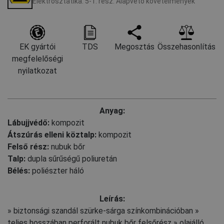
Elektrosztatika. 5-1. rész: Alapvető követelmények
EK gyártói
TDS
Megosztás
Összehasonlítás
megfelelőségi
nyilatkozat
Anyag:
Lábujjvédő:
kompozit
Átszúrás elleni köztalp:
kompozit
Felső rész:
nubuk bőr
Talp:
dupla sűrűségű poliuretán
Bélés:
poliészter háló
Leírás:
» biztonsági szandál szürke-sárga színkombinációban »
teljes hosszában perforált nubuk bőr felsőrész » olajálló,