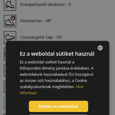
Energiaelnyelő sarokrész - E
Fémmentes - MF
Csúszásgátló talp - SR
ESD védelem - elektrosztatikus kisülés (EN
Ez a weboldal sütiket használ
61340)
Ez a weboldal sütiket használ a
ENGLISH
felhasználói élmény javítása érdekében. A
Légáteresztő felsőrész
CZECH
weboldalunk használatával Ön hozzájárul
HUNGARIAN
az összes süti használatához, a Cookie
szabályzatunknak megfelelően.
Více
Olaj-és üzemanyagálló talp - FO
SLOVAK
informací
ROMANIAN
Fémmentes átszúrás ellen védő köztalp - PL, PS
POLISH
ÖSSZES ELFOGADÁSA
GERMAN