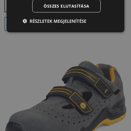
Antisztatikus lábbeli - A
ÖSSZES ELUTASÍTÁSA
DUTCH
LATVIAN
RÉSZLETEK MEGJELENÍTÉSE
Kompozit lábujjvédő - S
SPANISH
FRENCH