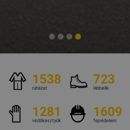
1538
723
ruházat
lábbelik
1281
1609
védőkesztyűk
fejvédelem