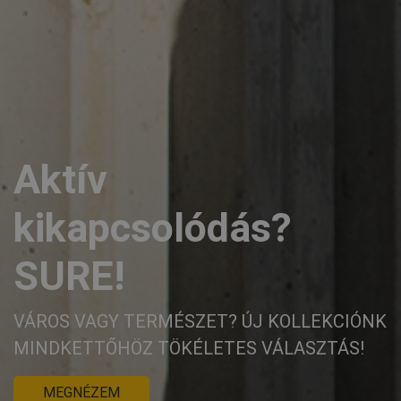
Az új STIRLING
STRETCH kollekció
SPORTOS DIZÁJN, TARTÓSSÁG ÉS
KÉNYELEM
RÉSZLETEK