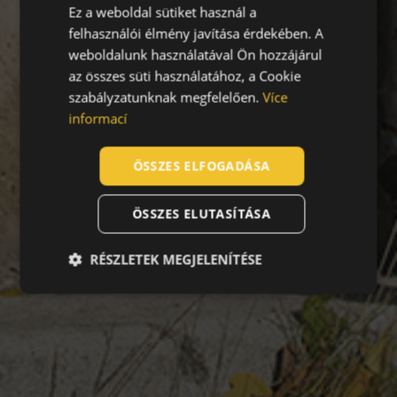
Ez a weboldal sütiket használ a
ENGLISH
felhasználói élmény javítása érdekében. A
CZECH
weboldalunk használatával Ön hozzájárul
HUNGARIAN
az összes süti használatához, a Cookie
szabályzatunknak megfelelően.
Více
SLOVAK
informací
ROMANIAN
POLISH
ÖSSZES ELFOGADÁSA
GERMAN
ÖSSZES ELUTASÍTÁSA
DUTCH
LATVIAN
RÉSZLETEK MEGJELENÍTÉSE
SPANISH
FRENCH