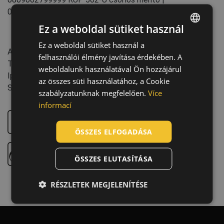
0809002899999 UTBholder
Ez a weboldal sütiket használ
Jellemzők:
Ez a weboldal sütiket használ a
ENGLISH
Az EU-ban készült
felhasználói élmény javítása érdekében. A
CZECH
Tömeg: 15,45 kg
weboldalunk használatával Ön hozzájárul
Iparág: Nehézipar
HUNGARIAN
az összes süti használatához, a Cookie
Strapabírás: 500 kg
szabályzatunknak megfelelően.
Více
SLOVAK
informací
ROMANIAN
Alpintechnikai munkavégzés
POLISH
ÖSSZES ELFOGADÁSA
GERMAN
Beszállásos munkavégzés
ÖSSZES ELUTASÍTÁSA
DUTCH
LATVIAN
RÉSZLETEK MEGJELENÍTÉSE
SPANISH
FRENCH