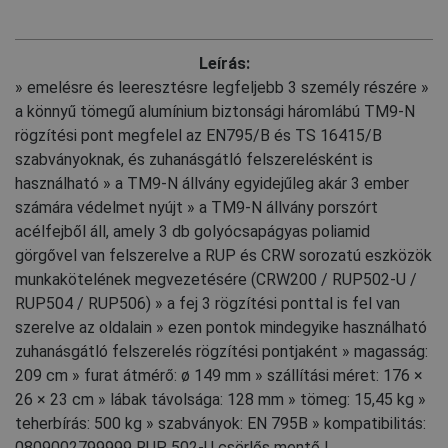
Leírás:
» emelésre és leeresztésre legfeljebb 3 személy részére »
a könnyű tömegű alumínium biztonsági háromlábú TM9-N
rögzítési pont megfelel az EN795/B és TS 16415/B
szabványoknak, és zuhanásgátló felszerelésként is
használható » a TM9-N állvány egyidejűleg akár 3 ember
számára védelmet nyújt » a TM9-N állvány porszórt
acélfejből áll, amely 3 db golyócsapágyas poliamid
görgővel van felszerelve a RUP és CRW sorozatú eszközök
munkakötelének megvezetésére (CRW200 / RUP502-U /
RUP504 / RUP506) » a fej 3 rögzítési ponttal is fel van
szerelve az oldalain » ezen pontok mindegyike használható
zuhanásgátló felszerelés rögzítési pontjaként » magasság:
209 cm » furat átmérő: ø 149 mm » szállítási méret: 176 ×
26 × 23 cm » lábak távolsága: 128 mm » tömeg: 15,45 kg »
teherbírás: 500 kg » szabványok: EN 795B » kompatibilitás:
0809002799999 RUP 502-U csörlős mentő |