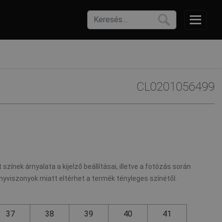
CL0201056499
 színek árnyalata a kijelző beállításai, illetve a fotózás során
nyviszonyok miatt eltérhet a termék tényleges színétől.
37
38
39
40
41