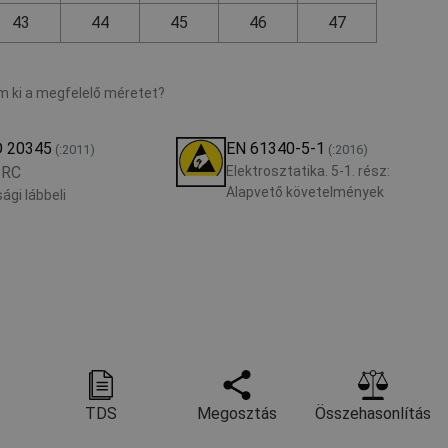
43
44
45
46
47
 ki a megfelelő méretet?
O 20345
EN 61340-5-1
(:2011)
(:2016)
SRC
Elektrosztatika. 5-1. rész:
Alapvető követelmények
ági lábbeli
TDS
Megosztás
Összehasonlítás