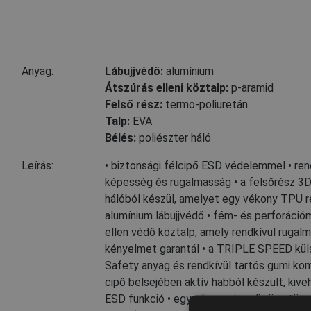
Anyag:
Lábujjvédő:
alumínium
Átszúrás elleni köztalp:
p-aramid
Felső rész:
termo-poliuretán
Talp:
EVA
Bélés:
poliészter háló
Leírás:
• biztonsági félcipő ESD védelemmel • ren
képesség és rugalmasság • a felsőrész 3
hálóból készül, amelyet egy vékony TPU r
alumínium lábujjvédő • fém- és perforáci
ellen védő köztalp, amely rendkívül rugal
kényelmet garantál • a TRIPLE SPEED kül
Safety anyag és rendkívül tartós gumi kom
cipő belsejében aktív habból készült, kive
ESD funkció • egyedi, sportos dizájn • töme