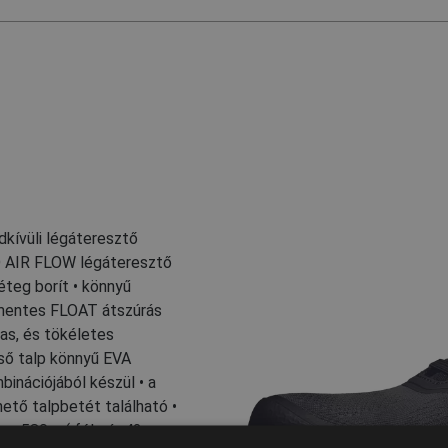
dkívüli légáteresztő
D AIR FLOW légáteresztő
éteg borít • könnyű
ómentes FLOAT átszúrás
mas, és tökéletes
ső talp könnyű EVA
binációjából készül • a
hető talpbetét található •
g: 580 g ( fél pár 42-es