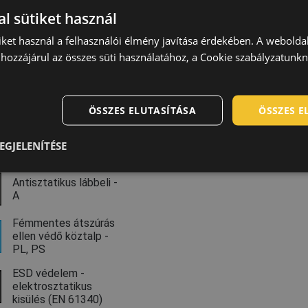
l sütiket használ
iket használ a felhasználói élmény javítása érdekében. A webolda
hozzájárul az összes süti használatához, a Cookie szabályzatunk
ÖSSZES ELUTASÍTÁSA
ÖSSZES 
EGJELENÍTÉSE
Antisztatikus lábbeli -
A
Fémmentes átszúrás
ellen védő köztalp -
PL, PS
ESD védelem -
elektrosztatikus
kisülés (EN 61340)