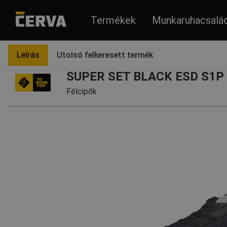
Termékek
Munkaruhacsalá
Termékek
Lábbelik
Félcipők
Leírás
Utolsó felkeresett termék
SUPER SET BLACK ESD S1P S
Félcipők