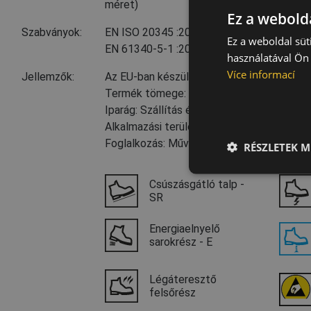
méret)
Ez a webolda
Szabványok:
EN ISO 20345
:2011
(S1 P SRC)
Ez a weboldal süt
EN 61340-5-1
:2016
használatával Ön 
Více informací
Jellemzők:
Az EU-ban készült
Termék tömege: 580 g
Iparág: Szállítás és logisztika, Autóipar
Alkalmazási területek: Gyülekezőhelyiség
Foglalkozás: Művezető, Raktáros
RÉSZLETEK M
Csúszásgátló talp -
SR
Energiaelnyelő
sarokrész - E
Légáteresztő
felsőrész