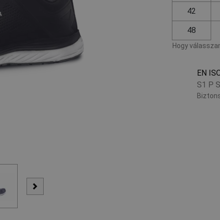
42
48
Hogy válasszam
EN IS
S1 P 
Biztons