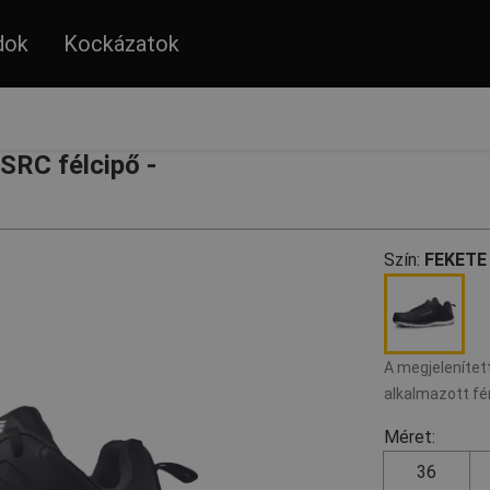
dok
Kockázatok
RC félcipő -
Szín:
FEKETE
A megjelenített
alkalmazott fé
Méret:
36