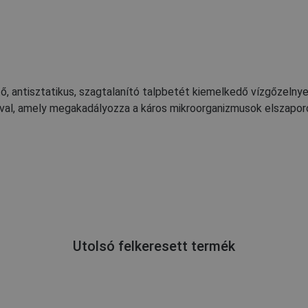
ő, antisztatikus, szagtalanító talpbetét kiemelkedő vízgőzelnyel
val, amely megakadályozza a káros mikroorganizmusok elszapor
Utolsó felkeresett termék