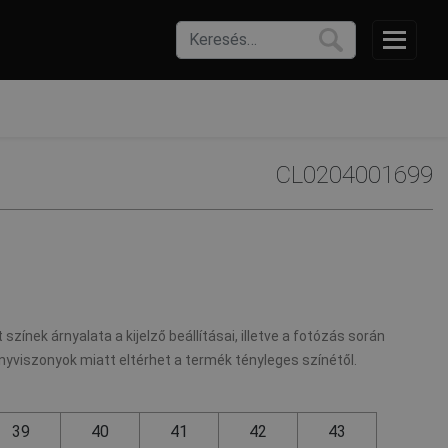
CL0204001699
 színek árnyalata a kijelző beállításai, illetve a fotózás során
nyviszonyok miatt eltérhet a termék tényleges színétől.
39
40
41
42
43