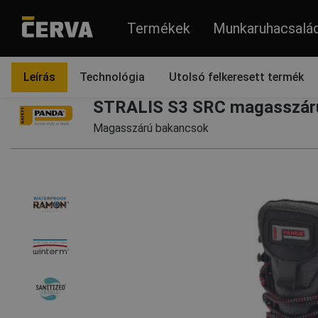
Termékek
Munkaruhacsalá
Termékek
Lábbelik
Magasszárú bakancsok
Leírás
Technológia
Utolsó felkeresett termék
STRALIS S3 SRC magasszárú
Magasszárú bakancsok