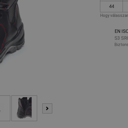
44
Hogy válasszam
EN IS
S3 SR
Biztons