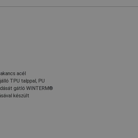
bakancs acél
jálló TPU talppal, PU
orodását gátló WINTERM®
ásával készült