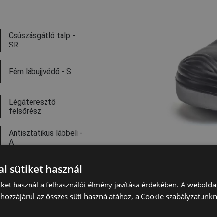
Csúszásgátló talp -
SR
Fém lábujjvédő - S
Légáteresztő
felsőrész
Antisztatikus lábbeli -
A
l sütiket használ
iket használ a felhasználói élmény javítása érdekében. A webolda
Technológia
hozzájárul az összes süti használatához, a Cookie szabályzatunk