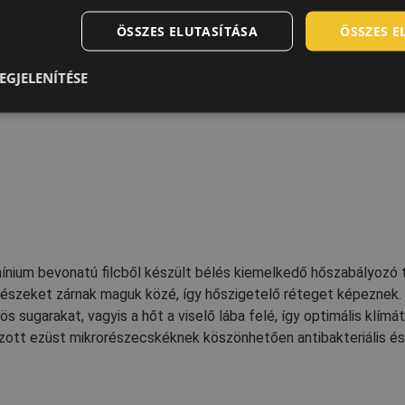
ÖSSZES ELUTASÍTÁSA
ÖSSZES 
s bőrök közül ez a legellenállóbb és legtartósabb. Különleges cs
nom egyenetlenségek nem hibák; jellegzetes vonások, amelyek k
EGJELENÍTÉSE
 kézműves gyártásának mesterségét.
ínium bevonatú filcből készült bélés kiemelkedő hőszabályozó tu
észeket zárnak maguk közé, így hőszigetelő réteget képeznek. 
rös sugarakat, vagyis a hőt a viselő lába felé, így optimális klí
ott ezüst mikrorészecskéknek köszönhetően antibakteriális és a