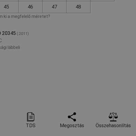
45
46
47
48
 ki a megfelelő méretet?
O 20345
(:2011)
C
ági lábbeli
TDS
Megosztás
Összehasonlítás