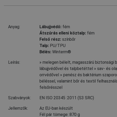
Anyag:
Lábujjvédő:
fém
Átszúrás elleni köztalp:
fém
Felső rész:
színbőr
Talp:
PU/TPU
Bélés:
Winterm®
Leírás:
» melegen bélelt, magasszárú biztonsági 
lábujjvédővel és talpbetéttel » sav- és ola
orrvédővel » penész és baktérium szap
béléssel, valamint bőr és textil felhasznál
felsőrésszel
Szabványok:
EN ISO 20345
:2011
(S3 SRC)
Jellemzők:
Az EU-ban készült
Fél pár tömege: 870 g