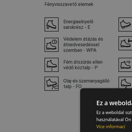
Fényvisszavető elemek
Energiaelnyelő
sarokrész - E
Védelem átázás és
átnedvesedéssel
szemben - WPA
Fém átszúrás ellen
védő köztalp - P
Olaj-és üzemanyagálló
talp - FO
Ez a webolda
Ez a weboldal süt
használatával Ön 
Více informací