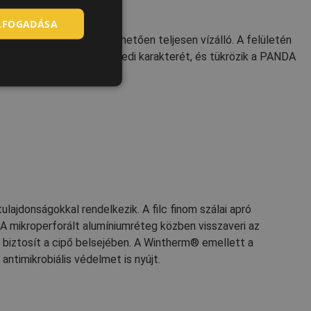
ELFOGADÁSA
SLOVAK
erzési eljárásának köszönhetően teljesen vízálló. A felületén
ROMANIAN
iemelik minden darab egyedi karakterét, és tükrözik a PANDA
POLISH
GERMAN
DUTCH
LATVIAN
SPANISH
FRENCH
lajdonságokkal rendelkezik. A filc finom szálai apró
A mikroperforált alumíniumréteg közben visszaveri az
mát biztosít a cipő belsejében. A Wintherm® emellett a
ntimikrobiális védelmet is nyújt.