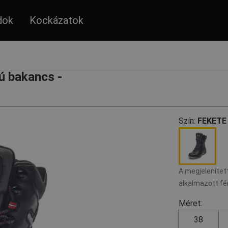
dok
Kockázatok
 bakancs -
Szín:
FEKETE
A megjelenített
alkalmazott fé
Méret:
38