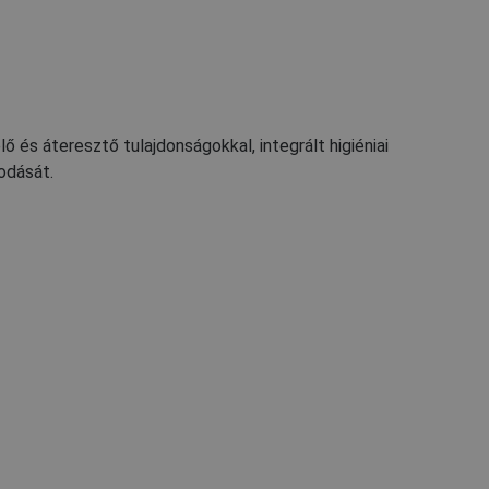
ő és áteresztő tulajdonságokkal, integrált higiéniai
odását.