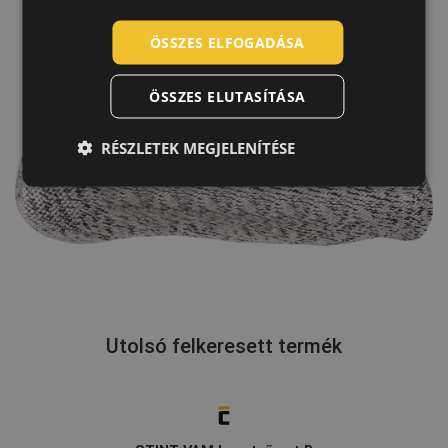
ROMANIAN
POLISH
ÖSSZES ELFOGADÁSA
GERMAN
ÖSSZES ELUTASÍTÁSA
DUTCH
LATVIAN
RÉSZLETEK MEGJELENÍTÉSE
SPANISH
FRENCH
Utolsó felkeresett termék