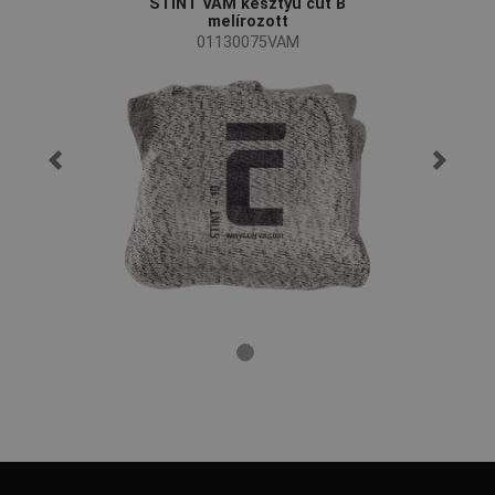
STINT VAM kesztyű cut B
melírozott
01130075VAM