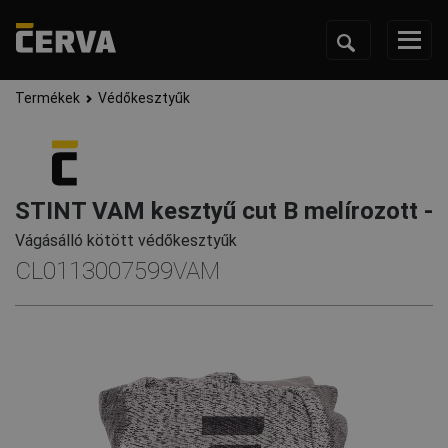
Termékek
Védőkesztyűk
STINT VAM kesztyű cut B melírozott -
Vágásálló kötött védőkesztyűk
CL0113007599VAM