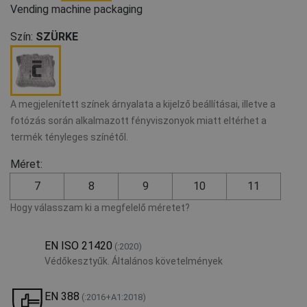
Vending machine packaging
Szín:
SZÜRKE
A megjelenített színek árnyalata a kijelző beállításai, illetve a
fotózás során alkalmazott fényviszonyok miatt eltérhet a
termék tényleges színétől.
Méret:
7
8
9
10
11
Hogy válasszam ki a megfelelő méretet?
EN ISO 21420
(:2020)
Védőkesztyűk. Általános követelmények
EN 388
(:2016+A1:2018)