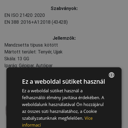
Szabványok:
EN ISO 21420
:2020
EN 388
:2016+A1:2018
(4342B)
Jellemzők:
Mandzsetta típusa: kötött
Mártott terület: Tenyér, Ujjak
Skála: 13 GG
Iparág: Gépipar, Autóipar
Ez a weboldal sütiket használ
Ez a weboldal sütiket használ a
ENGLISH
felhasználói élmény javítása érdekében. A
CZECH
weboldalunk használatával Ön hozzájárul
HUNGARIAN
az összes süti használatához, a Cookie
szabályzatunknak megfelelően.
Více
SLOVAK
informací