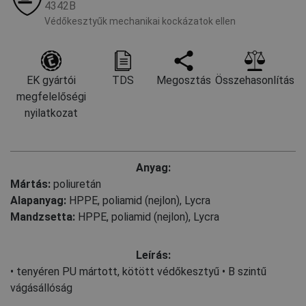
4342B
Védőkesztyűk mechanikai kockázatok ellen
EK gyártói
TDS
Megosztás
Összehasonlítás
megfelelőségi
nyilatkozat
Anyag:
Mártás:
poliuretán
Alapanyag:
HPPE
,
poliamid (nejlon)
,
Lycra
Mandzsetta:
HPPE
,
poliamid (nejlon)
,
Lycra
Leírás:
• tenyéren PU mártott, kötött védőkesztyű • B szintű
vágásállóság