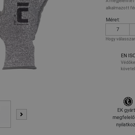
A megjelenített
alkalmazott fé
Méret:
7
Hogy válasszam
EN IS
Védőke
követe
EK gyárt
megfelelő
nyilatko