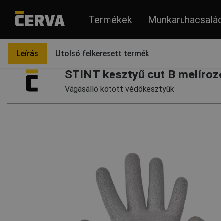
Termékek
Munkaruhacsalá
Termékek
Védőkesztyűk
Leírás
Utolsó felkeresett termék
STINT kesztyű cut B melírozo
Vágásálló kötött védőkesztyűk