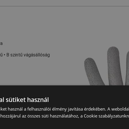
ra
 • B szintű vágásállóság
l sütiket használ
iket használ a felhasználói élmény javítása érdekében. A webolda
hozzájárul az összes süti használatához, a Cookie szabályzatunk