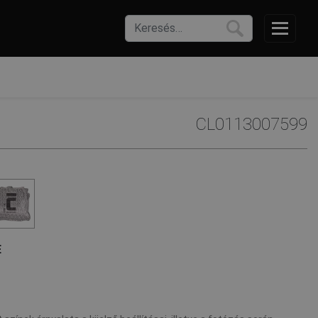
CL0113007599
E