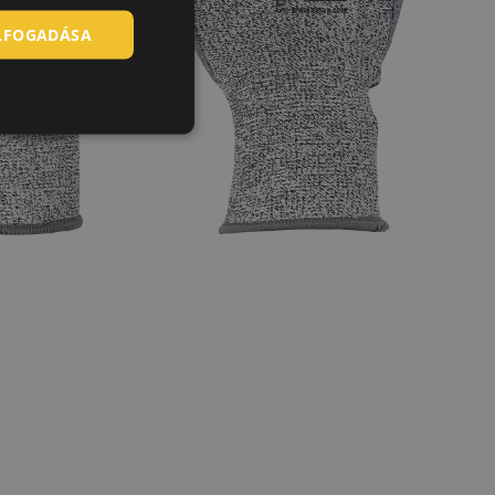
ELFOGADÁSA
SLOVAK
ROMANIAN
POLISH
GERMAN
DUTCH
LATVIAN
SPANISH
FRENCH