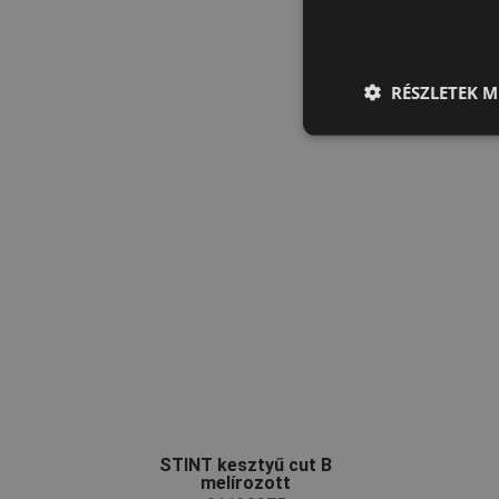
RÉSZLETEK M
STINT kesztyű cut B
melírozott