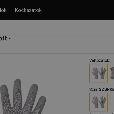
dok
Kockázatok
tt -
Változatok:
Szín:
SZÜRK