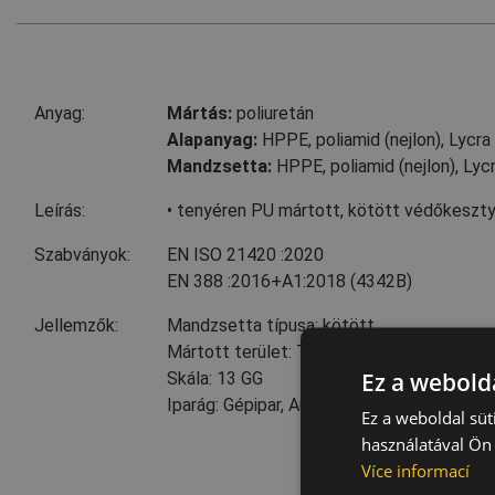
Anyag:
Mártás:
poliuretán
Alapanyag:
HPPE
,
poliamid (nejlon)
,
Lycra
Mandzsetta:
HPPE
,
poliamid (nejlon)
,
Lyc
Leírás:
• tenyéren PU mártott, kötött védőkesztyű
Szabványok:
EN ISO 21420
:2020
EN 388
:2016+A1:2018
(4342B)
Jellemzők:
Mandzsetta típusa: kötött
Mártott terület: Tenyér, Ujjak
Ez a webolda
Skála: 13 GG
Iparág: Gépipar, Autóipar
Ez a weboldal süt
használatával Ön 
Více informací