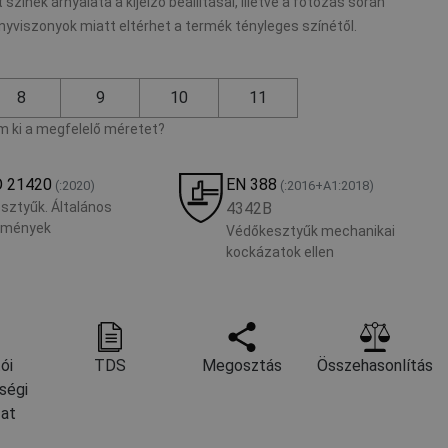
 színek árnyalata a kijelző beállításai, illetve a fotózás során
nyviszonyok miatt eltérhet a termék tényleges színétől.
8
9
10
11
 ki a megfelelő méretet?
O 21420
EN 388
(:2020)
(:2016+A1:2018)
sztyűk. Általános
4342B
lmények
Védőkesztyűk mechanikai
kockázatok ellen
ói
TDS
Megosztás
Összehasonlítás
ségi
zat