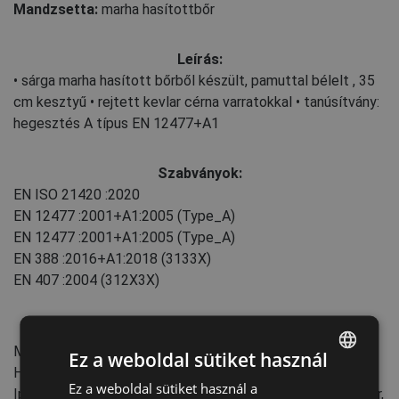
Mandzsetta:
marha hasítottbőr
Leírás:
• sárga marha hasított bőrből készült, pamuttal bélelt , 35
cm kesztyű • rejtett kevlar cérna varratokkal • tanúsítvány:
hegesztés A típus EN 12477+A1
Szabványok:
EN ISO 21420
:2020
EN 12477
:2001+А1:2005
(Type_A)
EN 12477
:2001+А1:2005
(Type_A)
EN 388
:2016+A1:2018
(3133X)
EN 407
:2004
(312X3X)
Jellemzők:
Mandzsetta típusa: slip-on
Ez a weboldal sütiket használ
Hossz: 35 cm
Ez a weboldal sütiket használ a
ENGLISH
Iparág: Bányászat és kőfejtés, Gépipar, Nehézipar, Építőipar,