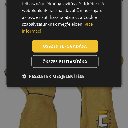
felhasználói élmény javítása érdekében. A
Autóipar
CZECH
weboldalunk használatával Ön hozzájárul
HUNGARIAN
az összes süti használatához, a Cookie
szabályzatunknak megfelelően.
Více
SLOVAK
informací
ROMANIAN
POLISH
ÖSSZES ELFOGADÁSA
GERMAN
ÖSSZES ELUTASÍTÁSA
DUTCH
LATVIAN
RÉSZLETEK MEGJELENÍTÉSE
SPANISH
FRENCH