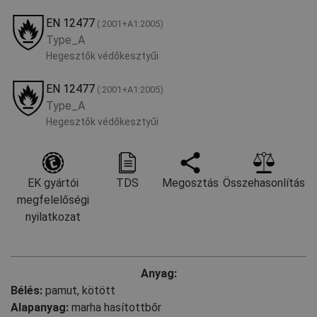
EN 12477
(:2001+А1:2005)
Type_A
Hegesztők védőkesztyűi
EN 12477
(:2001+А1:2005)
Type_A
Hegesztők védőkesztyűi
EK gyártói
TDS
Megosztás
Összehasonlítás
megfelelőségi
nyilatkozat
Anyag:
Bélés:
pamut, kötött
Alapanyag:
marha hasítottbőr