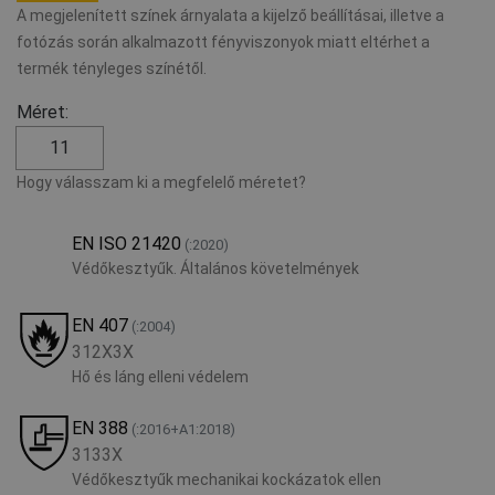
A megjelenített színek árnyalata a kijelző beállításai, illetve a
fotózás során alkalmazott fényviszonyok miatt eltérhet a
termék tényleges színétől.
Méret:
11
Hogy válasszam ki a megfelelő méretet?
EN ISO 21420
(:2020)
Védőkesztyűk. Általános követelmények
EN 407
(:2004)
312X3X
Hő és láng elleni védelem
EN 388
(:2016+A1:2018)
3133X
Védőkesztyűk mechanikai kockázatok ellen