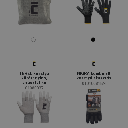
elektrosztatikus jelenségek elleni védelme
EN 60903 - feszültség alatt végzett munka
(4)
EN ISO 10819 - mechanikai rezgés és lökés elleni
(3)
védelem
Mutass többet!
Bőr típusa
Szintetikus
(1)
Mártás típusa
Poliuretán
(7)
Latex
(5)
TEREL kesztyű
NIGRA kombinált
kötött nylon,
kesztyű akasztós
antisztatiku
01010081BN
Mártott terület
01080037
Ujjak
(6)
Tenyér
(6)
Ujjhegyek
(5)
Skála