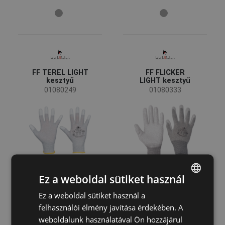
13 GG
(4)
15 GG
(4)
18 GG
(1)
7 GG
(1)
Megerősített terület
FF TEREL LIGHT
FF FLICKER
Tenyér
(3)
kesztyű
LIGHT kesztyű
Ujjak
(1)
01080249
01080333
Mutatóujj
(1)
Hüvelykujj
(1)
Méret
5
6
7
Ez a weboldal sütiket használ
8
9
10
Ez a weboldal sütiket használ a
ENGLISH
11
12
felhasználói élmény javítása érdekében. A
CZECH
weboldalunk használatával Ön hozzájárul