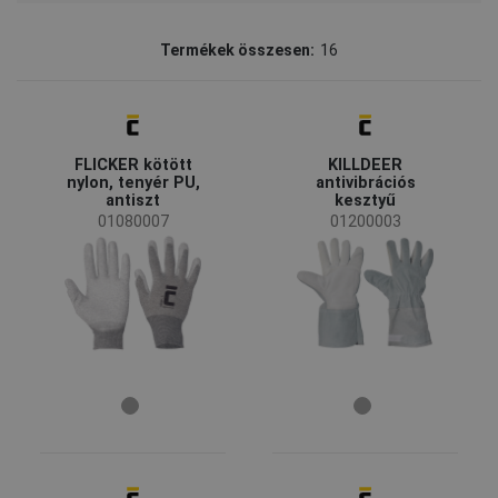
Márka
Termékek összesen:
16
CERVA
(8)
Secura
(4)
Fridrich & Fridrich
(2)
TOMAS BODERO
(2)
FLICKER kötött
KILLDEER
nylon, tenyér PU,
antivibrációs
Elérhetőség
antiszt
kesztyű
01080007
01200003
Rendelésre
(3)
Elérhetőség
Készleten
(14)
Iparág
Autóipar
(8)
Bányászat és kőfejtés
(2)