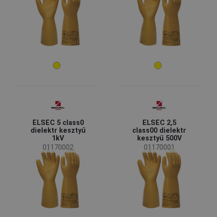
ELSEC 5 class0
ELSEC 2,5
dielektr kesztyű
class00 dielektr
1kV
kesztyű 500V
01170002
01170001