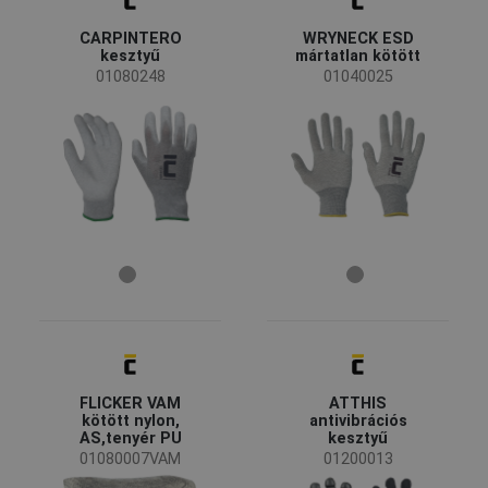
Energia és telekommunikáció
(7)
CARPINTERO
WRYNECK ESD
Gépipar
(8)
kesztyű
mártatlan kötött
Mezőgazdaság, erdészet, halászat
(2)
01080248
01040025
Nehézipar
(2)
Vegyipar
(3)
Építőipar
(6)
Tulajdonságok
Automatás csomagolás
(2)
Akasztófüles csomagolás
(1)
Élelmiszerrel érintkezhet
(1)
Szilikonmentes
(1)
Érintőképernyő
(1)
Kesztyű - szabványok
FLICKER VAM
ATTHIS
kötött nylon,
antivibrációs
EN 388 - mechanikai kockázatok
(11)
AS,tenyér PU
kesztyű
EN 16350 - statikus elektromosság
(9)
01080007VAM
01200013
EN 61340 ESD - elektronikus eszközök
(7)