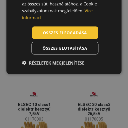
Szín
HUNGARIAN
az összes süti használatához, a Cookie
TB 120CE STATIC
TB 718STAC
szabályzatunknak megfelelően.
Více
SLOVAK
kesztyű
kesztyű
informací
01080257
01080251
(8)
(4)
(4)
(3)
ROMANIAN
POLISH
ÖSSZES ELFOGADÁSA
(1)
GERMAN
ÖSSZES ELUTASÍTÁSA
DUTCH
LATVIAN
RÉSZLETEK MEGJELENÍTÉSE
SPANISH
FRENCH
ELSEC 10 class1
ELSEC 30 class3
dielektr kesztyű
dielektr kesztyű
7,5kV
26,5kV
01170003
01170005