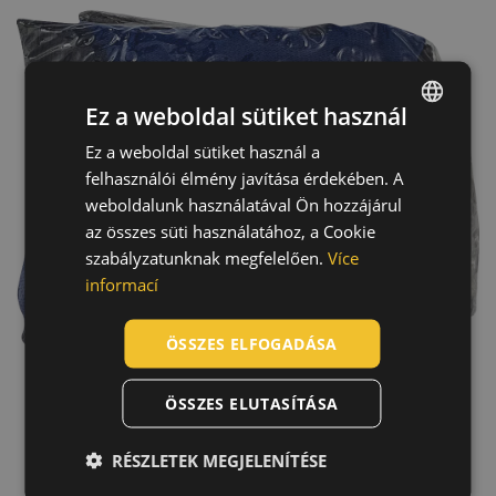
Ez a weboldal sütiket használ
Ez a weboldal sütiket használ a
ENGLISH
felhasználói élmény javítása érdekében. A
CZECH
weboldalunk használatával Ön hozzájárul
HUNGARIAN
az összes süti használatához, a Cookie
szabályzatunknak megfelelően.
Více
SLOVAK
informací
ROMANIAN
POLISH
ÖSSZES ELFOGADÁSA
GERMAN
ÖSSZES ELUTASÍTÁSA
DUTCH
LATVIAN
RÉSZLETEK MEGJELENÍTÉSE
Technológia
SPANISH