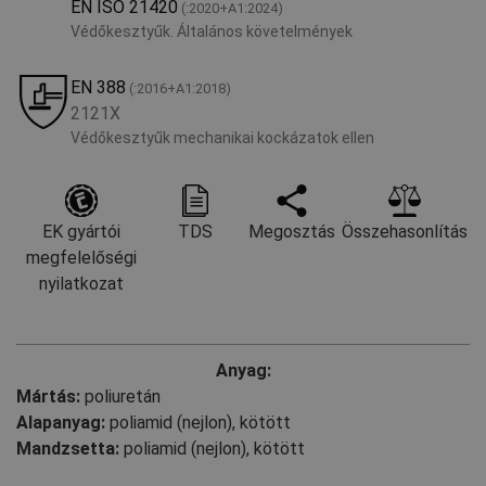
EN ISO 21420
(:2020+A1:2024)
Védőkesztyűk. Általános követelmények
EN 388
(:2016+A1:2018)
2121X
Védőkesztyűk mechanikai kockázatok ellen
EK gyártói
TDS
Megosztás
Összehasonlítás
megfelelőségi
nyilatkozat
Anyag:
Mártás:
poliuretán
Alapanyag:
poliamid (nejlon), kötött
Mandzsetta:
poliamid (nejlon), kötött