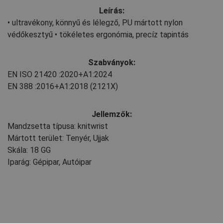
Leírás:
• ultravékony, könnyű és lélegző, PU mártott nylon
védőkesztyű • tökéletes ergonómia, precíz tapintás
Szabványok:
EN ISO 21420
:2020+A1:2024
EN 388
:2016+A1:2018
(2121X)
Jellemzők:
Mandzsetta típusa: knitwrist
Mártott terület: Tenyér, Ujjak
Skála: 18 GG
Iparág: Gépipar, Autóipar