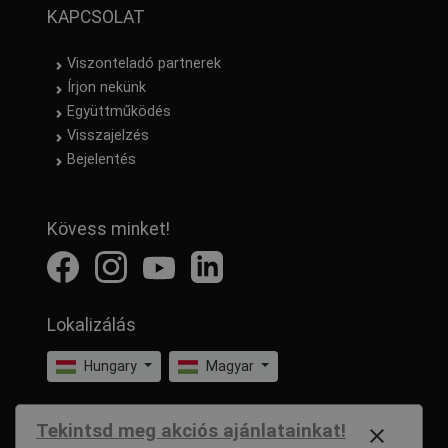
KAPCSOLAT
Viszonteladó partnerek
Írjon nekünk
Együttműködés
Visszajelzés
Bejelentés
Kövess minket!
Lokalizálás
Hungary
Magyar
Tekintsd meg akciós ajánlatainkat!
close