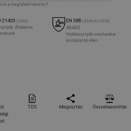
 ki a megfelelő méretet?
O 21420
EN 388
(:2020)
(:2016+A1:2018)
sztyűk. Általános
4X43D
lmények
Védőkesztyűk mechanikai
kockázatok ellen
ói
TDS
Megosztás
Összehasonlítás
ségi
zat