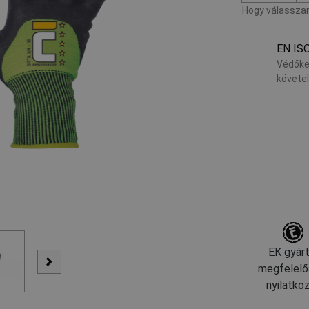
Hogy válasszam
EN IS
Védőke
követe
EK gyárt
megfelelő
nyilatko