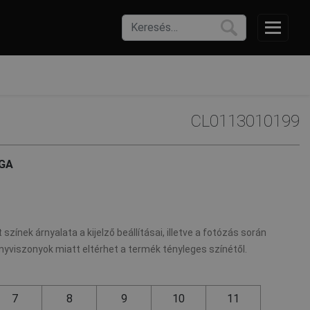
CL0113010199
GA
 színek árnyalata a kijelző beállításai, illetve a fotózás során
nyviszonyok miatt eltérhet a termék tényleges színétől.
7
8
9
10
11