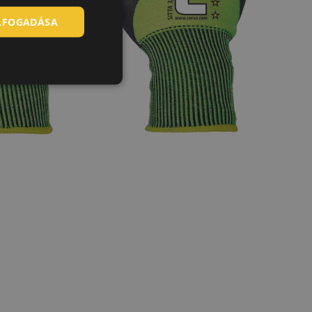
ELFOGADÁSA
SLOVAK
ROMANIAN
POLISH
GERMAN
DUTCH
LATVIAN
SPANISH
FRENCH