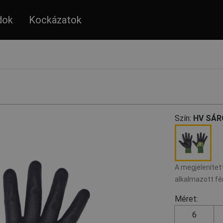
dok
Kockázatok
Szín:
HV SÁR
A megjelenített
alkalmazott fé
Méret:
6