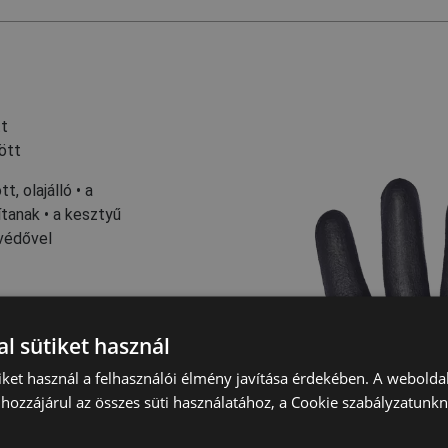
tt
ött
t, olajálló • a
ítanak • a kesztyű
rvédővel
l sütiket használ
iket használ a felhasználói élmény javítása érdekében. A webolda
hozzájárul az összes süti használatához, a Cookie szabályzatunk
ztika