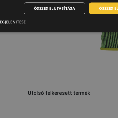
ÖSSZES ELUTASÍTÁSA
ÖSSZES 
EGJELENÍTÉSE
Utolsó felkeresett termék