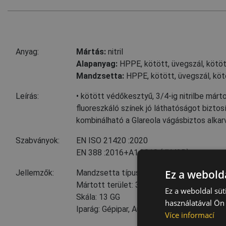
Anyag:
Mártás:
nitril
Alapanyag:
HPPE, kötött
,
üvegszál, kötö
Mandzsetta:
HPPE, kötött
,
üvegszál, köt
Leírás:
• kötött védőkesztyű, 3/4-ig nitrilbe mártot
fluoreszkáló színek jó láthatóságot biztos
kombinálható a Glareola vágásbiztos alka
Szabványok:
EN ISO 21420
:2020
EN 388
:2016+A1:2018
(4X43D)
Ez a webolda
Jellemzők:
Mandzsetta típusa: knitwrist
Mártott terület: 3/4
Ez a weboldal süt
Skála: 13 GG
használatával Ön 
Iparág: Gépipar, Autóipar, Szállítás és logis
Více informací