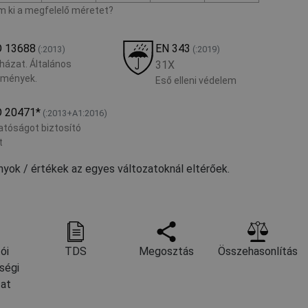
 ki a megfelelő méretet?
O 13688
EN 343
(:2013)
(:2019)
házat. Általános
31X
lmények.
Eső elleni védelem
O 20471
*
(:2013+A1:2016)
atóságot biztosító
t
ányok / értékek az egyes változatoknál eltérőek.
ói
TDS
Megosztás
Összehasonlítás
ségi
zat