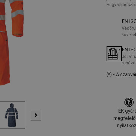
Hogy válasszam
EN IS
Védőru
követe
EN IS
Jó láth
ruháza
(*) - A szabv
EK gyárt
megfelelő
nyilatko