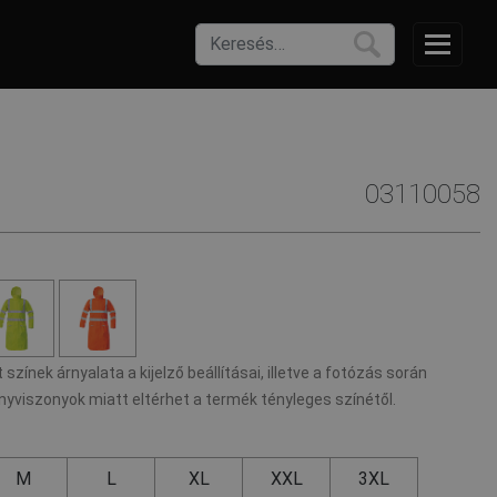
03110058
 színek árnyalata a kijelző beállításai, illetve a fotózás során
nyviszonyok miatt eltérhet a termék tényleges színétől.
M
L
XL
XXL
3XL