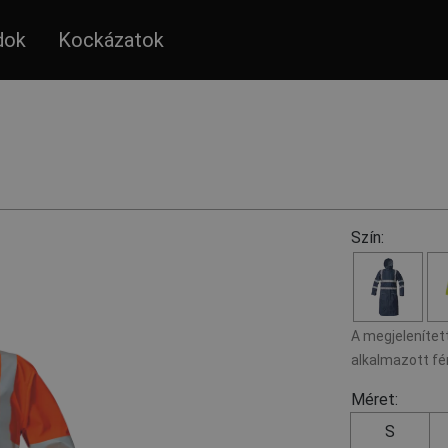
dok
Kockázatok
Szín:
A megjelenített
alkalmazott fé
Méret:
S