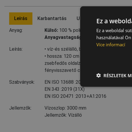
Leírás
Karbantartás
Utolsó felkeresett termé
Ez a webolda
Ez a weboldal süt
Anyag:
Külső:
100 % poliészter, 200 g/m²
,
Mártá
használatával Ön 
Anyagvastagság
: 0,5 mm
Více informací
Leírás:
• víz-és szélálló, bő szabású esőköpeny ga
• hossza: 120 cm • húzózsinórral állítható 
zsebfedős oldalzseb • patenttal szűkíthe
fényvisszavető csíkok az ujjakon, a vállako
RÉSZLETEK M
Szabványok:
EN ISO 13688
:2013
EN 343
:2019
(31X)
EN ISO 20471
:2013+A1:2016
Jellemzők:
Vízoszlop: 3000 mm
Jellemzők: Vízálló