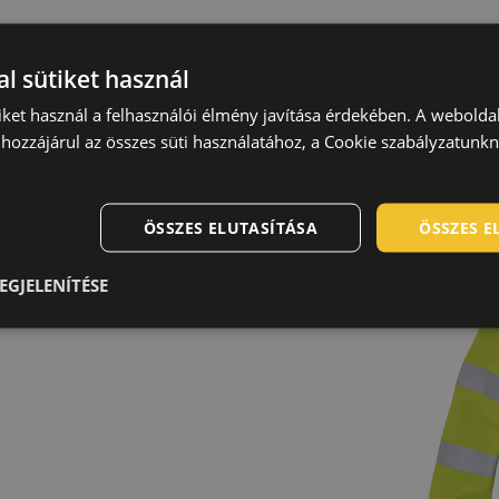
k
l sütiket használ
iket használ a felhasználói élmény javítása érdekében. A webolda
s
: poliuretán
,
hozzájárul az összes süti használatához, a Cookie szabályzatunk
llérba hajtott kapucnival
kapucnival • 2 mély
ÖSSZES ELUTASÍTÁSA
ÖSSZES 
tő mandzsetták •
n és a test körül
EGJELENÍTÉSE