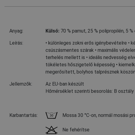
Anyag:
Külső:
70 % pamut
,
25 % polipropilén
,
5 % 
Leírás:
• különleges zokni erős igénybevételre • 
csúszásmentes szárak • maximális védele
terhelés mellett is • ideális nedvesség e
tökéletes hőszigetelő képesség • kiemel
megerősített, bolyhos talprésznek köszö
Jellemzők:
Az EU-ban készült
Hőmérséklet szerinti besorolás: B osztály 
Karbantartás:
Mossa 30 °C-on, normál mosási p
Ne fehérítse