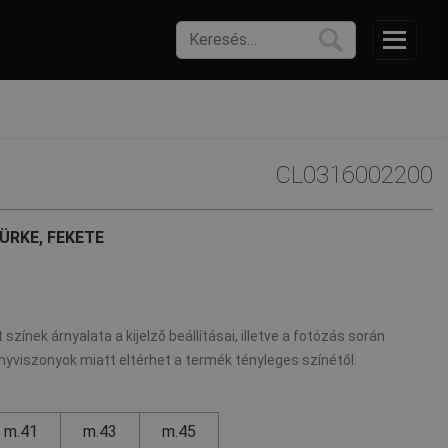
CL0316002200
ZÜRKE, FEKETE
 színek árnyalata a kijelző beállításai, illetve a fotózás során
nyviszonyok miatt eltérhet a termék tényleges színétől.
m.41
m.43
m.45