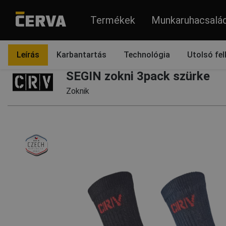
Termékek
Munkaruhacsalá
Termékek
Ruházat
Egyéb
Zoknik
Leírás
Karbantartás
Technológia
Utolsó fel
SEGIN zokni 3pack szürke
Zoknik