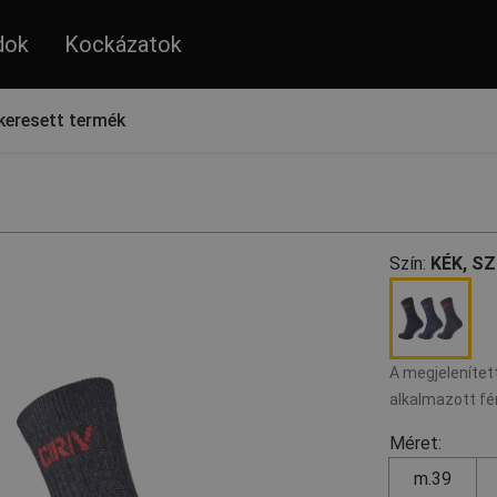
dok
Kockázatok
keresett termék
Szín:
KÉK, S
A megjelenített
alkalmazott fé
Méret:
m.39