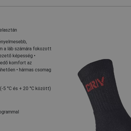
elasztán
kényelmesebb,
m a láb számára fokozott
lvezető képesség •
kedő komfort az
nhetően • hármas csomag
(-5 °C és + 20 °C között)
rogrammal