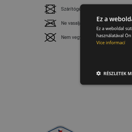
Szárítógéppel nem szárítható
Ez a webolda
Ne vasalja
Ez a weboldal süt
használatával Ön 
Nem vegytisztítható
Více informací
RÉSZLETEK M