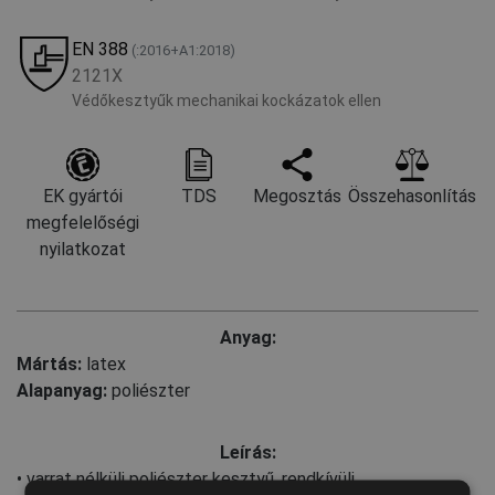
EN 388
(:2016+A1:2018)
2121X
Védőkesztyűk mechanikai kockázatok ellen
EK gyártói
TDS
Megosztás
Összehasonlítás
megfelelőségi
nyilatkozat
Anyag:
Mártás:
latex
Alapanyag:
poliészter
Leírás:
• varrat nélküli poliészter kesztyű, rendkívüli