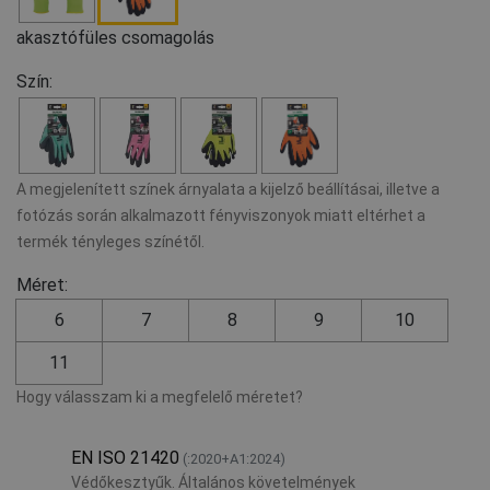
akasztófüles csomagolás
Szín:
A megjelenített színek árnyalata a kijelző beállításai, illetve a
fotózás során alkalmazott fényviszonyok miatt eltérhet a
termék tényleges színétől.
Méret:
6
7
8
9
10
11
Hogy válasszam ki a megfelelő méretet?
EN ISO 21420
(:2020+A1:2024)
Védőkesztyűk. Általános követelmények