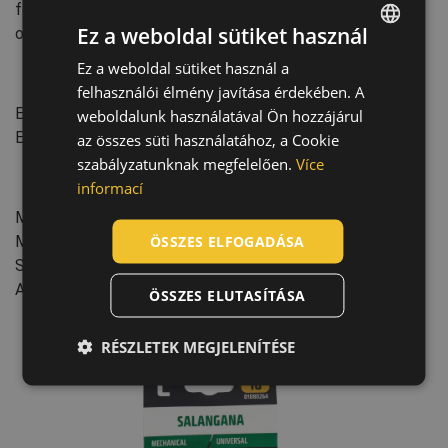
fogásbiztonság száraz és olajos környezetben • víz- és
Ez a weboldal sütiket használ
olajálló a latex mártással
Ez a weboldal sütiket használ a
ENGLISH
Szabványok:
felhasználói élmény javítása érdekében. A
CZECH
EN ISO 21420
:2020+A1:2024
weboldalunk használatával Ön hozzájárul
HUNGARIAN
EN 388
:2016+A1:2018
(2121X)
az összes süti használatához, a Cookie
szabályzatunknak megfelelően.
Více
SLOVAK
informací
Jellemzők:
ROMANIAN
Mandzsetta típusa: knitwrist
POLISH
ÖSSZES ELFOGADÁSA
Mártott terület: Tenyér, Ujjak, Ujjhegyek
Skála: 13 GG
GERMAN
Akasztófüles csomagolás
ÖSSZES ELUTASÍTÁSA
DUTCH
LATVIAN
RÉSZLETEK MEGJELENÍTÉSE
SPANISH
FRENCH