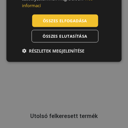
informací
ROMANIAN
POLISH
ÖSSZES ELFOGADÁSA
GERMAN
ÖSSZES ELUTASÍTÁSA
DUTCH
LATVIAN
RÉSZLETEK MEGJELENÍTÉSE
SPANISH
FRENCH
Utolsó felkeresett termék