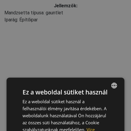
Jellemzők:
Mandzsetta típusa: gauntlet
Iparág: Építőipar
Ez a weboldal sütiket használ
Ez a weboldal sütiket használ a
ENGLISH
felhasználói élmény javítása érdekében. A
CZECH
weboldalunk használatával Ön hozzájárul
HUNGARIAN
az összes süti használatához, a Cookie
szabályzatunknak megfelelően.
Více
SLOVAK