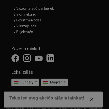
Viszonteladó partnerek
Írjon nekünk
Együttműködés
Visszajelzés
Bejelentés
Kövess minket!
Lokalizálás
Hungary
Magyar
Tekintsd meg akciós ajánlatainkat!
close
CERVA GROUP a.s. Minden jog fenntartva. Bármilyen kép és termékleírás