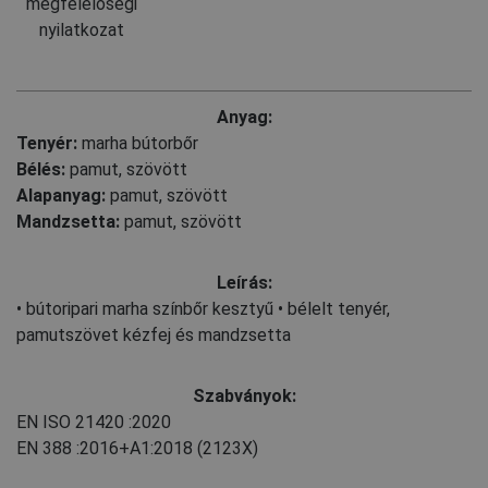
megfelelőségi
nyilatkozat
Anyag:
Tenyér:
marha bútorbőr
Bélés:
pamut, szövött
Alapanyag:
pamut, szövött
Mandzsetta:
pamut, szövött
Leírás:
• bútoripari marha színbőr kesztyű • bélelt tenyér,
pamutszövet kézfej és mandzsetta
Szabványok:
EN ISO 21420
:2020
EN 388
:2016+A1:2018
(2123X)