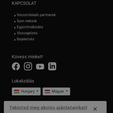
KAPCSOLAT
Viszonteladó partnerek
Írjon nekünk
Együttműködés
Visszajelzés
Bejelentés
Kövess minket!
Lokalizálás
Hungary
Magyar
Tekintsd meg akciós ajánlatainkat!
close