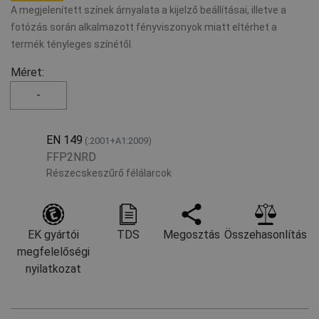
A megjelenített színek árnyalata a kijelző beállításai, illetve a
fotózás során alkalmazott fényviszonyok miatt eltérhet a
termék tényleges színétől.
Méret:
-
EN 149
(:2001+A1:2009)
FFP2NRD
Részecskeszűrő félálarcok
EK gyártói
TDS
Megosztás
Összehasonlítás
megfelelőségi
nyilatkozat