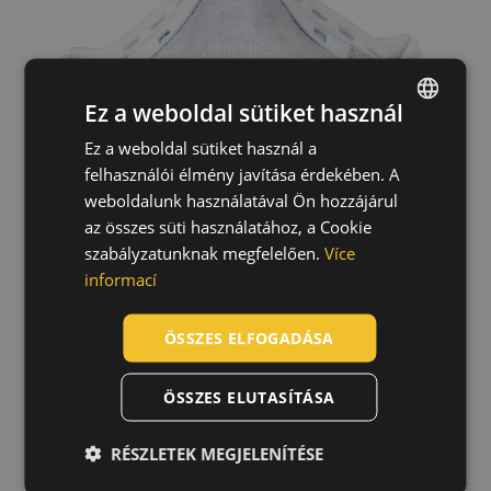
Ez a weboldal sütiket használ
Ez a weboldal sütiket használ a
ENGLISH
felhasználói élmény javítása érdekében. A
CZECH
weboldalunk használatával Ön hozzájárul
HUNGARIAN
az összes süti használatához, a Cookie
szabályzatunknak megfelelően.
Více
SLOVAK
informací
ROMANIAN
POLISH
ÖSSZES ELFOGADÁSA
GERMAN
ÖSSZES ELUTASÍTÁSA
DUTCH
LATVIAN
RÉSZLETEK MEGJELENÍTÉSE
Utolsó felkeresett termék
SPANISH