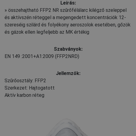
Leírás:
» összehajtható FFP2 NR szűrőfélálarc kilégző szeleppel
és aktívszén réteggel a megengedett koncentrációk 12-
szereséig szilárd és folyékony aeroszolok esetében, gőzök
és gázok ellen legfeljebb az MK értékig
Szabványok:
EN 149
:2001+A1:2009
(FFP2NRD)
Jellemzők:
Szűrőosztály: FFP2
Szerkezet: Hajtogatott
Aktív karbon réteg