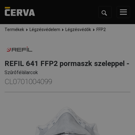
Termékek
Légzésvédelem
Légzésvédők
FFP2
REFIL 641 FFP2 pormaszk szeleppel -
Szűrőfélálarcok
CL0701004099