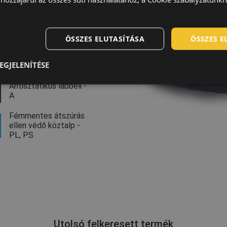
Csúszásgátló talp -
SR
ÖSSZES ELUTASÍTÁSA
ÖSSZES 
Légáteresztő
felsőrész
EGJELENÍTÉSE
Antisztatikus lábbeli -
A
Fémmentes átszúrás
ellen védő köztalp -
PL, PS
Utolsó felkeresett termék