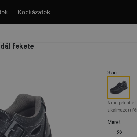
dok
Kockázatok
ál fekete
Szín:
A megjelenített
alkalmazott fé
Méret:
36