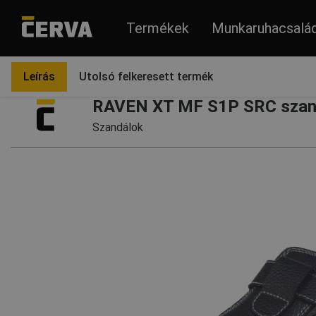
Termékek
Munkaruhacsalá
Termékek
Lábbelik
Szandálok
Leírás
Utolsó felkeresett termék
RAVEN XT MF S1P SRC szand
Szandálok