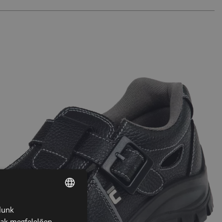
lunk
ENGLISH
nak megfelelően.