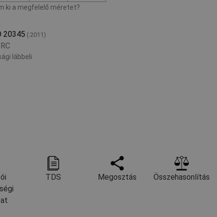
 ki a megfelelő méretet?
O 20345
(:2011)
SRC
ági lábbeli
ói
TDS
Megosztás
Összehasonlítás
ségi
zat