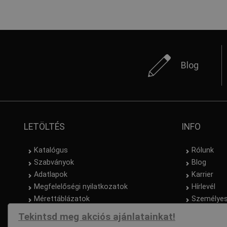
Blog
LETÖLTÉS
INFO
Katalógus
Rólunk
Szabványok
Blog
Adatlapok
Karrier
Megfelelőségi nyilatkozatok
Hírlevél
Mérettáblázatok
Személyes
Tekintsd meg akciós ajánlatainkat!