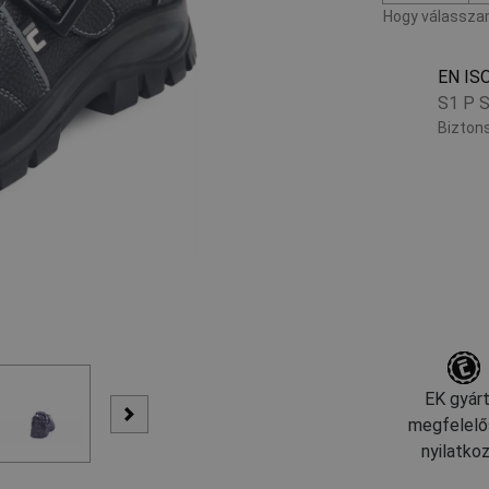
Hogy válasszam
EN IS
S1 P 
Biztons
EK gyárt
megfelelő
nyilatko