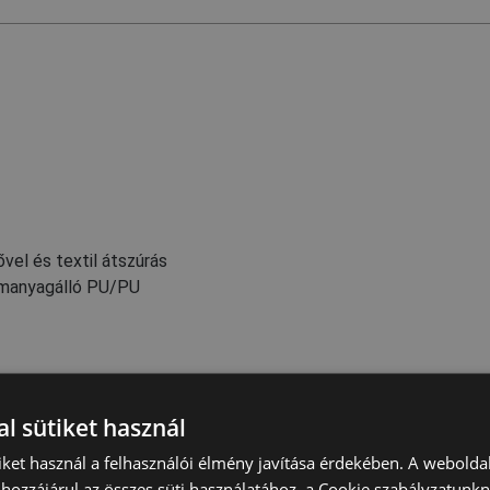
vel és textil átszúrás
zemanyagálló PU/PU
l sütiket használ
iket használ a felhasználói élmény javítása érdekében. A webolda
Energiaelnyelő
sarokrész - E
hozzájárul az összes süti használatához, a Cookie szabályzatunk