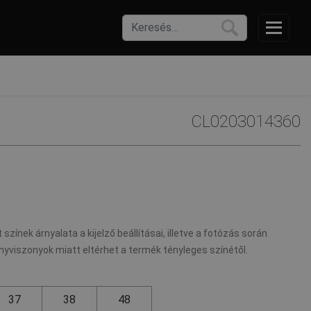
CL0203014360
 színek árnyalata a kijelző beállításai, illetve a fotózás során
nyviszonyok miatt eltérhet a termék tényleges színétől.
37
38
48