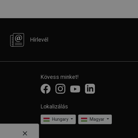
Hírlevél
Kövess minket!
Lokalizálás
Hungary
Magyar
close