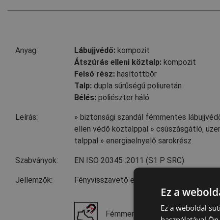
Anyag:
Lábujjvédő:
kompozit
Átszúrás elleni köztalp:
kompozit
Felső rész:
hasítottbőr
Talp:
dupla sűrűségű poliuretán
Bélés:
poliészter háló
Leírás:
» biztonsági szandál fémmentes lábujjvédő
ellen védő köztalppal » csúszásgátló, ü
talppal » energiaelnyelő sarokrész
Szabványok:
EN ISO 20345
:2011
(S1 P SRC)
Jellemzők:
Fényvisszavető elemek
Ez a webolda
Ez a weboldal süt
Fémmentes - MF
használatával Ön 