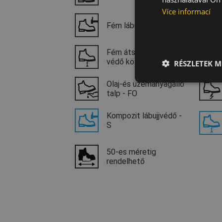
Více informací
Fém lábujjvédő - S
Fém átszúrás ellen
védő köztalp - P
RÉSZLETEK M
Olaj-és üzemanyagálló
talp - FO
Kompozit lábujjvédő -
S
50-es méretig
rendelhető