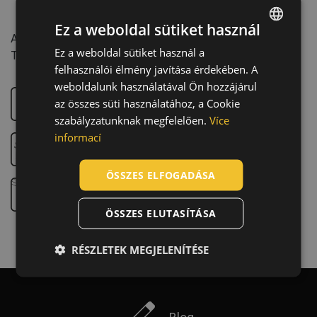
Jellemzők:
Ez a weboldal sütiket használ
Az EU-ban készült
Ez a weboldal sütiket használ a
ENGLISH
Tömeg: 2,1 kg
felhasználói élmény javítása érdekében. A
CZECH
weboldalunk használatával Ön hozzájárul
HUNGARIAN
az összes süti használatához, a Cookie
Telekommunikációs oszlopon végzett munka
szabályzatunknak megfelelően.
Více
SLOVAK
informací
ROMANIAN
Oszlopmászás – villamosenergia-elosztó hálózat
POLISH
ÖSSZES ELFOGADÁSA
Oszlopon végzett munka
GERMAN
ÖSSZES ELUTASÍTÁSA
DUTCH
LATVIAN
RÉSZLETEK MEGJELENÍTÉSE
SPANISH
FRENCH