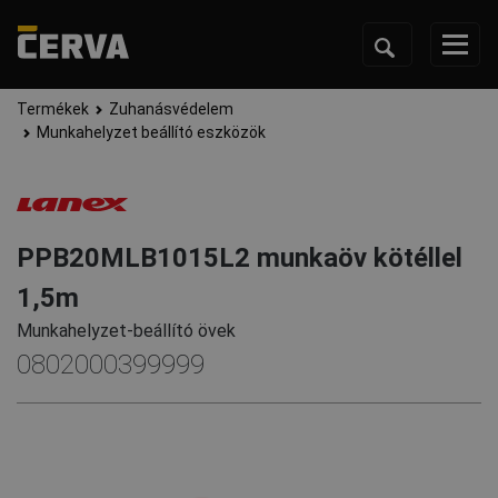
Termékek
Zuhanásvédelem
Munkahelyzet beállító eszközök
PPB20MLB1015L2 munkaöv kötéllel
1,5m
Munkahelyzet-beállító övek
0802000399999