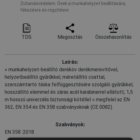
Zuhanásvédelem. Övek a munkahelyzet beállítására,
fékezésre és rögzítésre
TDS
Megosztás
Összehasonlítás
Leírás:
» munkahelyzet-beállító deréköv derékmerevítővel,
helyzetbeállító gyűrűkkel, méretállító csattal,
szerszámtartó táska felfüggesztésére szolgáló gyűrűkkel,
hosszállító elemmel és záras acél karabinerrel ellátott, 1,5
m hosszú univerzális biztonsági kötéllel » megfelel az EN
362, EN 354 és EN 358 szabványoknak (CE 0082)
Szabványok:
EN 358
:2018