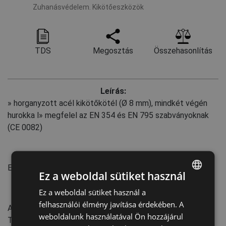
Zuhanásvédelem. Kikötőeszközök
TDS
Megosztás
Összehasonlítás
Leírás:
» horganyzott acél kikötőkötél (Ø 8 mm), mindkét végén
hurokka l» megfelel az EN 354 és EN 795 szabványoknak
(CE 0082)
Szabványok:
EN 795
:2012
(B)
Ez a weboldal sütiket használ
Ez a weboldal sütiket használ a
ENGLISH
Jellemzők:
felhasználói élmény javítása érdekében. A
Az EU-ban készült
CZECH
weboldalunk használatával Ön hozzájárul
Tömeg: 1,8 kg
HUNGARIAN