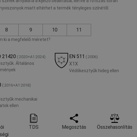
 színek árnyalata a kijelző beállításai, illetve a fotózás során
nyviszonyok miatt eltérhet a termék tényleges színétől.
8
9
10
11
 ki a megfelelő méretet?
O 21420
EN 511
(:2020+A1:2024)
(:2006)
sztyűk. Általános
X1X
lmények
Védőkesztyűk hideg ellen
8
(:2016+A1:2018)
sztyűk mechanikai
atok ellen
ói
TDS
Megosztás
Összehasonlítás
ségi