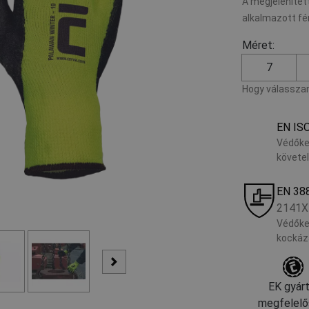
A megjelenített
alkalmazott fé
Méret:
7
Hogy válasszam
EN IS
Védőke
követe
EN 38
2141X
Védőke
kockáz
EK gyárt
megfelelő