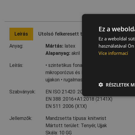
Ez a webolda
Leírás
Utolsó felkeresett termék
Ez a weboldal süt
használatával Ön 
Anyag:
Mártás:
latex
Více informací
Alapanyag:
akril
Leírás:
• szintetikus fonalból kötött, bélelt, varra
mikroporózus és légáteresztő latex réteg
ujjakon • rugalmas kötött bordázattal a cs
RÉSZLETEK M
Szabványok:
EN ISO 21420
:2020+A1:2024
EN 388
:2016+A1:2018
(2141X)
EN 511
:2006
(X1X)
Jellemzők:
Mandzsetta típusa: knitwrist
Mártott terület: Tenyér, Ujjak
Skála: 10 GG