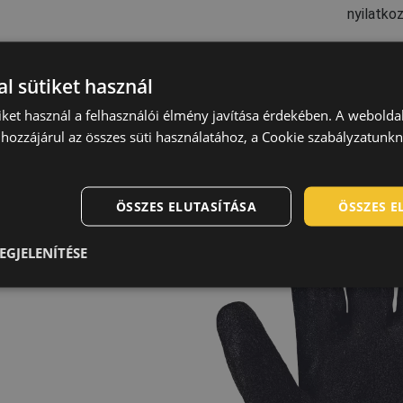
nyilatko
l sütiket használ
iket használ a felhasználói élmény javítása érdekében. A webolda
hozzájárul az összes süti használatához, a Cookie szabályzatunk
t nélküli védőkesztyű •
ÖSSZES ELUTASÍTÁSA
ÖSSZES 
gel a tenyéren és az
uklón
EGJELENÍTÉSE