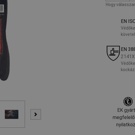
Hogy válasszam
EN IS
Védőke
követe
EN 38
2141X
Védőke
kockáz
EK gyárt
megfelelő
nyilatko