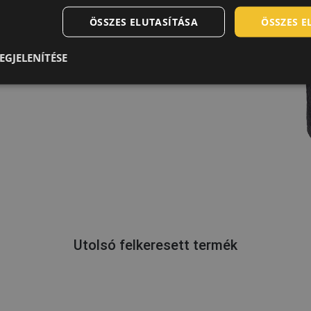
ÖSSZES ELUTASÍTÁSA
ÖSSZES 
EGJELENÍTÉSE
Utolsó felkeresett termék