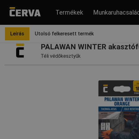
Termékek
Munkaruhacsalá
Termékek
Védőkesztyűk
Leírás
Utolsó felkeresett termék
PALAWAN WINTER akasztófül
Téli védőkesztyűk