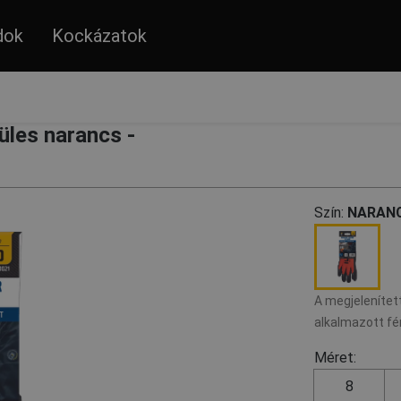
dok
Kockázatok
es narancs -
Szín:
NARANC
A megjelenített
alkalmazott fé
Méret:
8