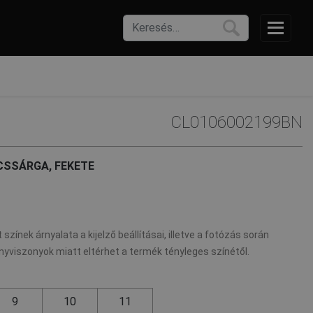
CL0106002199BN
SSÁRGA, FEKETE
 színek árnyalata a kijelző beállításai, illetve a fotózás során
nyviszonyok miatt eltérhet a termék tényleges színétől.
9
10
11