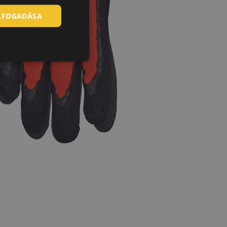
ELFOGADÁSA
SLOVAK
ROMANIAN
POLISH
GERMAN
DUTCH
LATVIAN
SPANISH
FRENCH