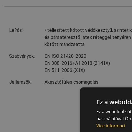
Leírás:
• téliesített kötött védőkesztyű, szinteti
és páraáteresztő latex réteggel tenyéren 
kötött mandzsetta
Szabványok:
EN ISO 21420
:2020
EN 388
:2016+A1:2018
(2141X)
EN 511
:2006
(X1X)
Jellemzők:
Akasztófüles csomagolás
Ez a webolda
Ez a weboldal süt
használatával Ön 
Více informací