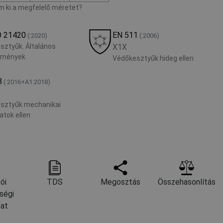
 ki a megfelelő méretet?
O 21420
EN 511
(:2020)
(:2006)
sztyűk. Általános
X1X
lmények
Védőkesztyűk hideg ellen
8
(:2016+A1:2018)
sztyűk mechanikai
atok ellen
ói
TDS
Megosztás
Összehasonlítás
ségi
zat