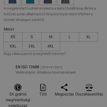
A megjelenített színek árnyalata a kijelző beállításai, illetve a
fotózás során alkalmazott fényviszonyok miatt eltérhet a
termék tényleges színétől.
Méret:
XS
S
M
L
XL
XXL
3XL
4XL
Hogy válasszam ki a megfelelő méretet?
EN ISO 13688
(:2013+A1:2021)
Védőruházat. Általános követelmények.
EK gyártói
TDS
Megosztás
Összehasonlítás
megfelelőségi
nyilatkozat