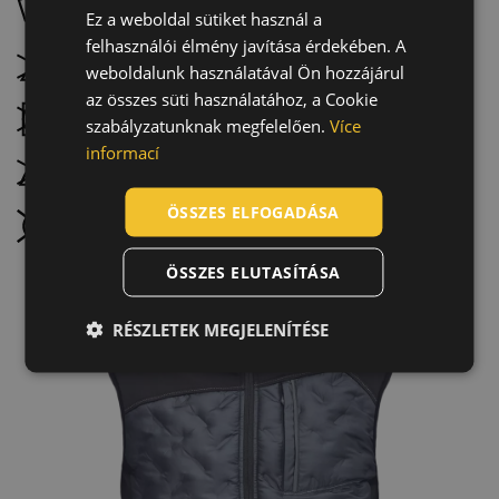
Mossa 40 °C-on, kímélő programmal
Ez a weboldal sütiket használ a
ENGLISH
felhasználói élmény javítása érdekében. A
CZECH
Ne fehérítse
weboldalunk használatával Ön hozzájárul
HUNGARIAN
az összes süti használatához, a Cookie
Szárítógéppel nem szárítható
szabályzatunknak megfelelően.
Více
SLOVAK
informací
ROMANIAN
Ne vasalja
POLISH
ÖSSZES ELFOGADÁSA
Nem vegytisztítható
GERMAN
ÖSSZES ELUTASÍTÁSA
DUTCH
LATVIAN
RÉSZLETEK MEGJELENÍTÉSE
SPANISH
FRENCH