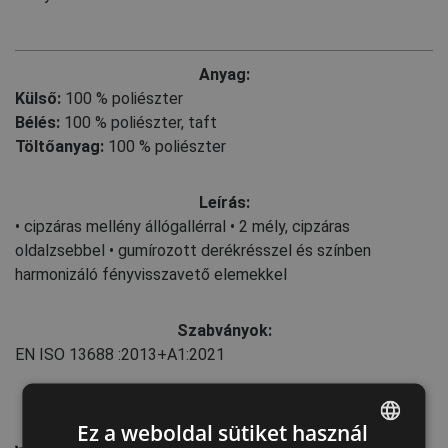
Anyag:
Külső:
100 % poliészter
Bélés:
100 % poliészter, taft
Töltőanyag:
100 % poliészter
Leírás:
• cipzáras mellény állógallérral • 2 mély, cipzáras
oldalzsebbel • gumírozott derékrésszel és színben
harmonizáló fényvisszavető elemekkel
Szabványok:
EN ISO 13688
:2013+A1:2021
Karbantartás:
Ez a weboldal sütiket használ