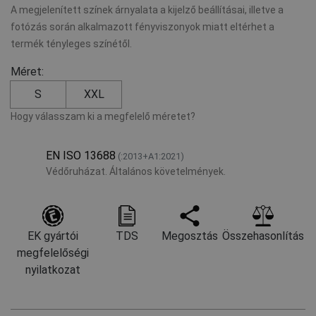
A megjelenített színek árnyalata a kijelző beállításai, illetve a
fotózás során alkalmazott fényviszonyok miatt eltérhet a
termék tényleges színétől.
Méret:
S
XXL
Hogy válasszam ki a megfelelő méretet?
EN ISO 13688
(:2013+A1:2021)
Védőruházat. Általános követelmények.
EK gyártói
TDS
Megosztás
Összehasonlítás
megfelelőségi
nyilatkozat