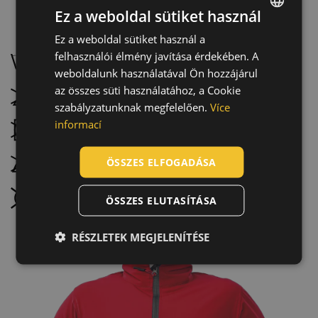
Ez a weboldal sütiket használ
Karbantartás:
Ez a weboldal sütiket használ a
ENGLISH
felhasználói élmény javítása érdekében. A
Mossa 40 °C-on, normál programmal
CZECH
weboldalunk használatával Ön hozzájárul
HUNGARIAN
az összes süti használatához, a Cookie
Ne fehérítse
szabályzatunknak megfelelően.
Více
SLOVAK
informací
Szárítógéppel nem szárítható
ROMANIAN
POLISH
ÖSSZES ELFOGADÁSA
Ne vasalja
GERMAN
Nem vegytisztítható
ÖSSZES ELUTASÍTÁSA
DUTCH
LATVIAN
RÉSZLETEK MEGJELENÍTÉSE
SPANISH
FRENCH