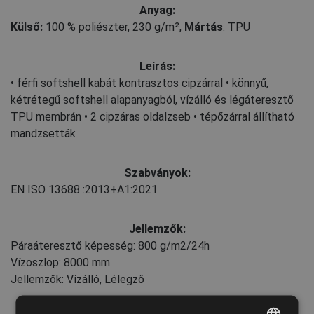
Anyag:
Külső:
100 % poliészter, 230 g/m²
,
Mártás
: TPU
Leírás:
• férfi softshell kabát kontrasztos cipzárral • könnyű,
kétrétegű softshell alapanyagból, vízálló és légáteresztő
TPU membrán • 2 cipzáras oldalzseb • tépőzárral állítható
mandzsetták
Szabványok:
EN ISO 13688
:2013+A1:2021
Jellemzők:
Páraáteresztő képesség: 800 g/m2/24h
Vízoszlop: 8000 mm
Jellemzők: Vízálló, Lélegző