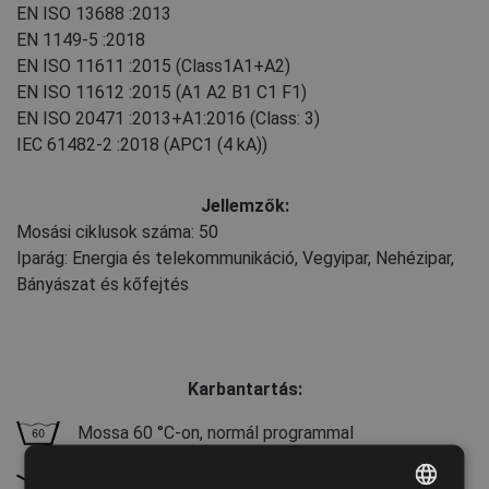
EN ISO 13688
:2013
EN 1149-5
:2018
EN ISO 11611
:2015
(Class1A1+A2)
EN ISO 11612
:2015
(A1 A2 B1 C1 F1)
EN ISO 20471
:2013+A1:2016
(Class: 3)
IEC 61482-2
:2018
(APC1 (4 kA))
Jellemzők:
Mosási ciklusok száma: 50
Iparág: Energia és telekommunikáció, Vegyipar, Nehézipar,
Bányászat és kőfejtés
Karbantartás:
Mossa 60 °C-on, normál programmal
Ne fehérítse