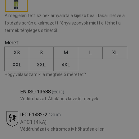
A megjelenített színek árnyalata a kijelző beállításai, illetve a
fotózás során alkalmazott fényviszonyok miatt eltérhet a
termék tényleges színétől.
Méret:
XS
S
M
L
XL
XXL
3XL
4XL
Hogy válasszam ki a megfelelő méretet?
EN ISO 13688
(:2013)
Védőruházat. Általános követelmények.
IEC 61482-2
(:2018)
APC1 (4 kA)
Védőruházat elektromos ív hőhatása ellen