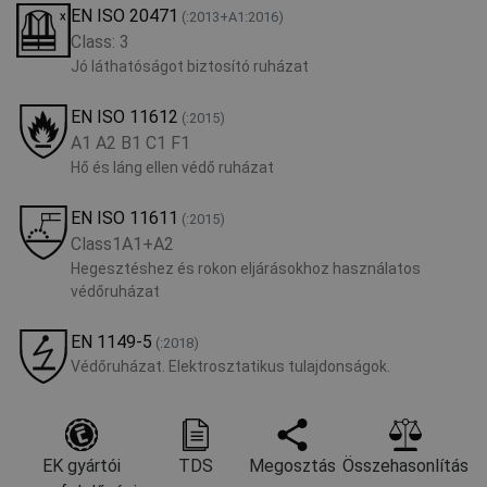
EN ISO 20471
(:2013+A1:2016)
Class: 3
Jó láthatóságot biztosító ruházat
EN ISO 11612
(:2015)
A1 A2 B1 C1 F1
Hő és láng ellen védő ruházat
EN ISO 11611
(:2015)
Class1A1+A2
Hegesztéshez és rokon eljárásokhoz használatos
védőruházat
EN 1149-5
(:2018)
Védőruházat. Elektrosztatikus tulajdonságok.
EK gyártói
TDS
Megosztás
Összehasonlítás