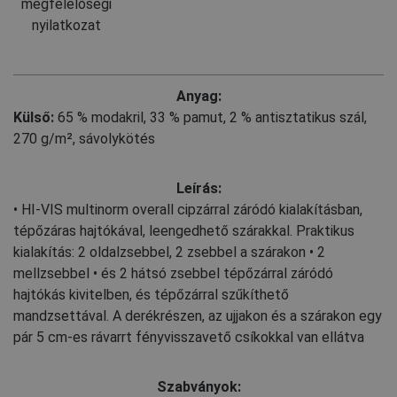
megfelelőségi
nyilatkozat
Anyag:
Külső:
65 % modakril
,
33 % pamut
,
2 % antisztatikus szál,
270 g/m², sávolykötés
Leírás:
• HI-VIS multinorm overall cipzárral záródó kialakításban,
tépőzáras hajtókával, leengedhető szárakkal. Praktikus
kialakítás: 2 oldalzsebbel, 2 zsebbel a szárakon • 2
mellzsebbel • és 2 hátsó zsebbel tépőzárral záródó
hajtókás kivitelben, és tépőzárral szűkíthető
mandzsettával. A derékrészen, az ujjakon és a szárakon egy
pár 5 cm-es rávarrt fényvisszavető csíkokkal van ellátva
Szabványok: