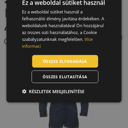
Ez a weboldal sütiket használ
Ez a weboldal sütiket használ a
ENGLISH
Szárítógéppel szárítható, alacsony hőmérsékleten
felhasználói élmény javítása érdekében. A
CZECH
weboldalunk használatával Ön hozzájárul
Maximum 110 °C-on vasalható, gőzölés nélkül
HUNGARIAN
az összes süti használatához, a Cookie
Vegytisztítás perklór-etilénnel és az F szimbólummal
szabályzatunknak megfelelően.
Více
SLOVAK
jelölt összes oldószerrel, normál program
informací
ROMANIAN
POLISH
ÖSSZES ELFOGADÁSA
GERMAN
ÖSSZES ELUTASÍTÁSA
DUTCH
LATVIAN
RÉSZLETEK MEGJELENÍTÉSE
SPANISH
FRENCH