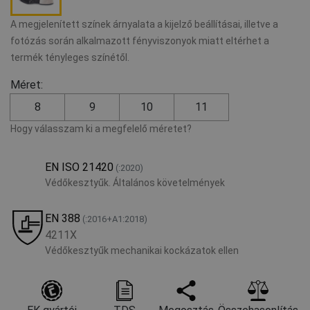
A megjelenített színek árnyalata a kijelző beállításai, illetve a
fotózás során alkalmazott fényviszonyok miatt eltérhet a
termék tényleges színétől.
Méret:
8
9
10
11
Hogy válasszam ki a megfelelő méretet?
EN ISO 21420
(:2020)
Védőkesztyűk. Általános követelmények
EN 388
(:2016+A1:2018)
4211X
Védőkesztyűk mechanikai kockázatok ellen