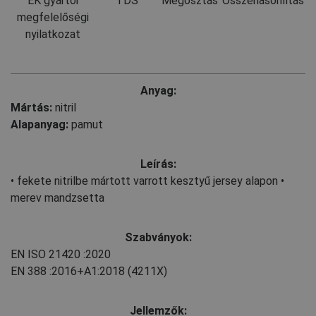
EK gyártói
TDS
Megosztás
Összehasonlítás
megfelelőségi
nyilatkozat
Anyag:
Mártás:
nitril
Alapanyag:
pamut
Leírás:
• fekete nitrilbe mártott varrott kesztyű jersey alapon •
merev mandzsetta
Szabványok:
EN ISO 21420
:2020
EN 388
:2016+A1:2018
(4211X)
Jellemzők: