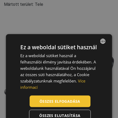
Mártott terület: Tele
Ez a weboldal sütiket használ
Ez a weboldal sütiket használ a
ENGLISH
felhasználói élmény javítása érdekében. A
CZECH
weboldalunk használatával Ön hozzájárul
HUNGARIAN
az összes süti használatához, a Cookie
szabályzatunknak megfelelően.
Více
SLOVAK
informací
ROMANIAN
POLISH
ÖSSZES ELFOGADÁSA
GERMAN
ÖSSZES ELUTASÍTÁSA
DUTCH