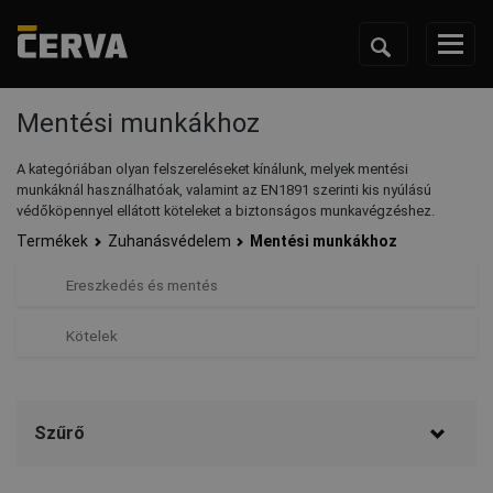
Mentési munkákhoz
A kategóriában olyan felszereléseket kínálunk, melyek mentési
munkáknál használhatóak, valamint az EN1891 szerinti kis nyúlású
védőköpennyel ellátott köteleket a biztonságos munkavégzéshez.
Termékek
Zuhanásvédelem
Mentési munkákhoz
Ereszkedés és mentés
Kötelek
Szűrő
Márka