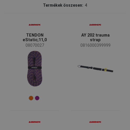
Termékek összesen:
4
Lanex
(4)
Elérhetőség
Rendelésre
(2)
TENDON
AY 202 trauma
eStatic;11,0
strap
Elérhetőség
08070027
0816000399999
Készleten
(4)
Strapabírás
150 kg
(2)
Méret
30 m
40 m
50 m
60 m