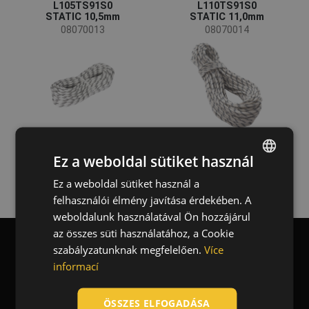
L105TS91S0
L110TS91S0
STATIC 10,5mm
STATIC 11,0mm
08070013
08070014
Ez a weboldal sütiket használ
Ez a weboldal sütiket használ a
ENGLISH
felhasználói élmény javítása érdekében. A
CZECH
weboldalunk használatával Ön hozzájárul
HUNGARIAN
az összes süti használatához, a Cookie
szabályzatunknak megfelelően.
Více
SLOVAK
informací
Blog
ROMANIAN
POLISH
ÖSSZES ELFOGADÁSA