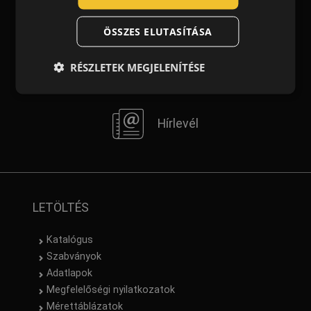
Kapcsolat
GERMAN
ÖSSZES ELUTASÍTÁSA
DUTCH
LATVIAN
RÉSZLETEK MEGJELENÍTÉSE
Rólunk
SPANISH
FRENCH
Hírlevél
LETÖLTÉS
Katalógus
Szabványok
Adatlapok
Megfelelőségi nyilatkozatok
Mérettáblázatok