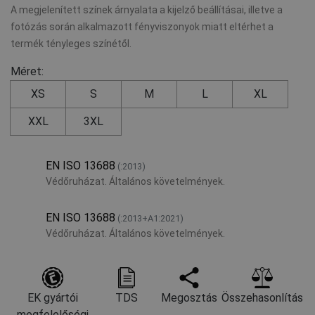
A megjelenített színek árnyalata a kijelző beállításai, illetve a
fotózás során alkalmazott fényviszonyok miatt eltérhet a
termék tényleges színétől.
Méret:
XS
S
M
L
XL
XXL
3XL
EN ISO 13688
(:2013)
Védőruházat. Általános követelmények.
EN ISO 13688
(:2013+A1:2021)
Védőruházat. Általános követelmények.
EK gyártói
TDS
Megosztás
Összehasonlítás
megfelelőségi