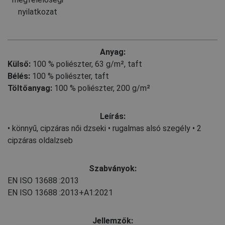
nyilatkozat
Anyag:
Külső:
100 % poliészter, 63 g/m², taft
Bélés:
100 % poliészter, taft
Töltőanyag:
100 % poliészter, 200 g/m²
Leírás:
• könnyű, cipzáras női dzseki • rugalmas alsó szegély • 2
cipzáras oldalzseb
Szabványok:
EN ISO 13688
:2013
EN ISO 13688
:2013+A1:2021
Jellemzők: