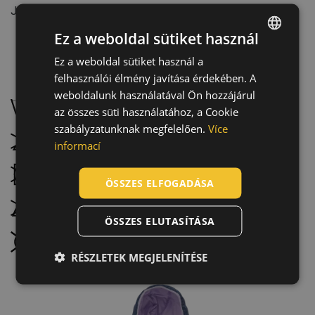
Jellemzők: Szélálló, Vízálló
Ez a weboldal sütiket használ
Ez a weboldal sütiket használ a
ENGLISH
felhasználói élmény javítása érdekében. A
Karbantartás:
CZECH
weboldalunk használatával Ön hozzájárul
Mossa 40 °C-on, normál programmal
HUNGARIAN
az összes süti használatához, a Cookie
szabályzatunknak megfelelően.
Více
SLOVAK
Ne fehérítse
informací
ROMANIAN
Szárítógéppel nem szárítható
POLISH
ÖSSZES ELFOGADÁSA
GERMAN
Ne vasalja
ÖSSZES ELUTASÍTÁSA
DUTCH
Nem vegytisztítható
LATVIAN
RÉSZLETEK MEGJELENÍTÉSE
SPANISH
FRENCH