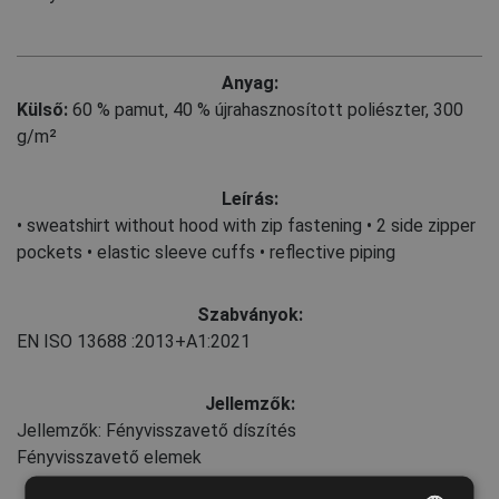
Anyag:
Külső:
60 % pamut
,
40 % újrahasznosított poliészter, 300
g/m²
Leírás:
• sweatshirt without hood with zip fastening • 2 side zipper
pockets • elastic sleeve cuffs • reflective piping
Szabványok:
EN ISO 13688
:2013+A1:2021
Jellemzők:
Jellemzők: Fényvisszavető díszítés
Fényvisszavető elemek