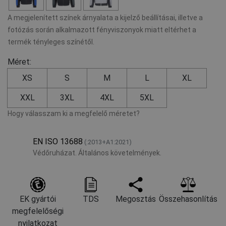
A megjelenített színek árnyalata a kijelző beállításai, illetve a
fotózás során alkalmazott fényviszonyok miatt eltérhet a
termék tényleges színétől.
Méret:
XS
S
M
L
XL
XXL
3XL
4XL
5XL
Hogy válasszam ki a megfelelő méretet?
EN ISO 13688
(:2013+A1:2021)
Védőruházat. Általános követelmények.
EK gyártói
TDS
Megosztás
Összehasonlítás
megfelelőségi
nyilatkozat