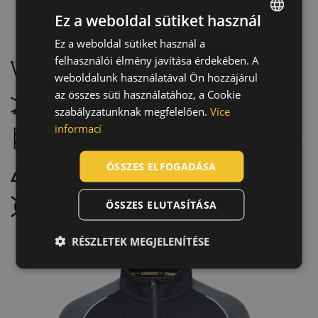
Ez a weboldal sütiket használ
Karbantartás:
Ez a weboldal sütiket használ a
ENGLISH
felhasználói élmény javítása érdekében. A
CZECH
Mossa 40 °C-on, kímélő programmal
weboldalunk használatával Ön hozzájárul
HUNGARIAN
az összes süti használatához, a Cookie
Ne fehérítse
szabályzatunknak megfelelően.
Více
SLOVAK
informací
Szárítógéppel szárítható, alacsony hőmérsékleten
ROMANIAN
POLISH
ÖSSZES ELFOGADÁSA
Maximum 110 °C-on vasalható, gőzölés nélkül
GERMAN
ÖSSZES ELUTASÍTÁSA
Nem vegytisztítható
DUTCH
LATVIAN
RÉSZLETEK MEGJELENÍTÉSE
SPANISH
FRENCH