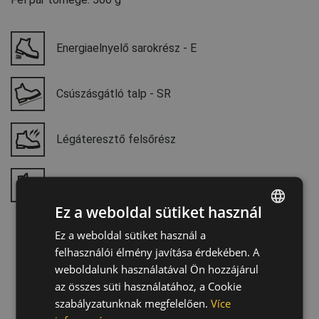
Energiaelnyelő sarokrész - E
Csúszásgátló talp - SR
Légáteresztő felsőrész
Antisztatikus lábbeli - A
Ez a weboldal sütiket használ
Ez a weboldal sütiket használ a
ENGLISH
felhasználói élmény javítása érdekében. A
CZECH
weboldalunk használatával Ön hozzájárul
HUNGARIAN
az összes süti használatához, a Cookie
szabályzatunknak megfelelően.
Více
SLOVAK