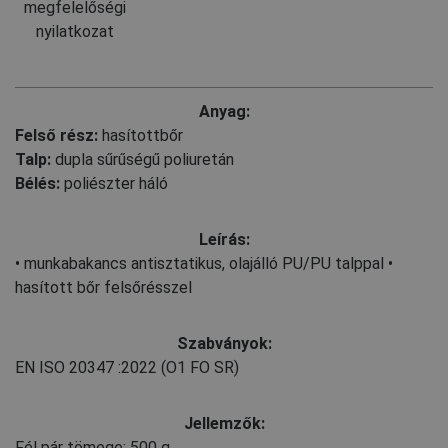
megfelelőségi
nyilatkozat
Anyag:
Felső rész:
hasítottbőr
Talp:
dupla sűrűségű poliuretán
Bélés:
poliészter háló
Leírás:
• munkabakancs antisztatikus, olajálló PU/PU talppal •
hasított bőr felsőrésszel
Szabványok:
EN ISO 20347
:2022
(O1 FO SR)
Jellemzők:
Fél pár tömege: 500 g