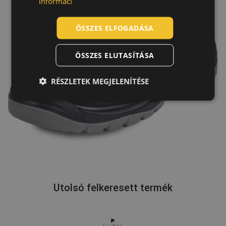
informací
ROMANIAN
POLISH
ÖSSZES ELFOGADÁSA
GERMAN
ÖSSZES ELUTASÍTÁSA
DUTCH
LATVIAN
RÉSZLETEK MEGJELENÍTÉSE
SPANISH
FRENCH
Utolsó felkeresett termék