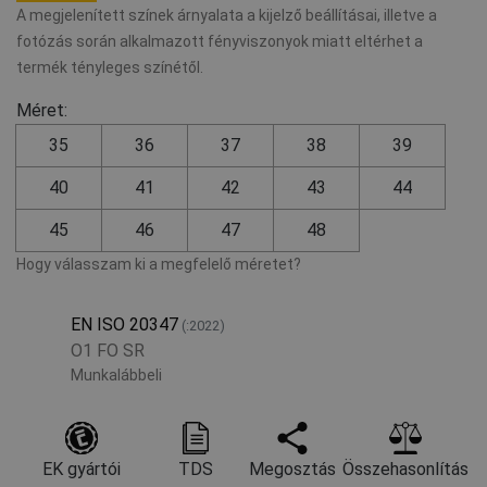
A megjelenített színek árnyalata a kijelző beállításai, illetve a
fotózás során alkalmazott fényviszonyok miatt eltérhet a
termék tényleges színétől.
Méret:
35
36
37
38
39
40
41
42
43
44
45
46
47
48
Hogy válasszam ki a megfelelő méretet?
EN ISO 20347
(:2022)
O1 FO SR
Munkalábbeli
EK gyártói
TDS
Megosztás
Összehasonlítás