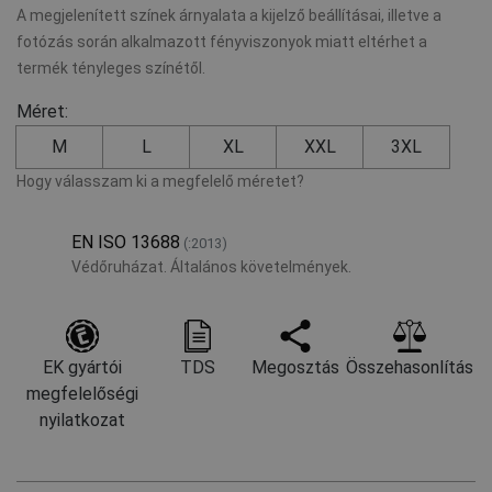
A megjelenített színek árnyalata a kijelző beállításai, illetve a
fotózás során alkalmazott fényviszonyok miatt eltérhet a
termék tényleges színétől.
Méret:
M
L
XL
XXL
3XL
Hogy válasszam ki a megfelelő méretet?
EN ISO 13688
(:2013)
Védőruházat. Általános követelmények.
EK gyártói
TDS
Megosztás
Összehasonlítás
megfelelőségi
nyilatkozat