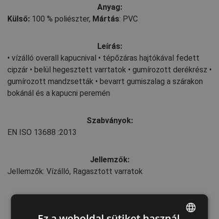
Anyag:
Külső:
100 % poliészter
,
Mártás
: PVC
Leírás:
• vízálló overall kapucnival • tépőzáras hajtókával fedett
cipzár • belül hegesztett varrtatok • gumírozott derékrész •
gumírozott mandzsetták • bevarrt gumiszalag a szárakon
bokánál és a kapucni peremén
Szabványok:
EN ISO 13688
:2013
Jellemzők:
Jellemzők: Vízálló, Ragasztott varratok
Ez a weboldal sütiket használ
Karbantartás: