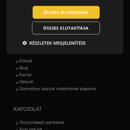
ROMANIAN
Szabványok
POLISH
ÖSSZES ELFOGADÁSA
Adatlapok
Megfelelőségi nyilatkozatok
GERMAN
Mérettáblázatok
ÖSSZES ELUTASÍTÁSA
DUTCH
LATVIAN
RÉSZLETEK MEGJELENÍTÉSE
INFO
SPANISH
FRENCH
Rólunk
Blog
Karrier
Hírlevél
Személyes adatok védelmének alapelvei
KAPCSOLAT
Viszonteladó partnerek
Írjon nekünk