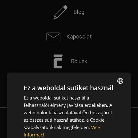
Blog
Kapcsolat
Rólunk
Hírlevél
Ez a weboldal sütiket használ
Ez a weboldal sütiket használ a
ENGLISH
felhasználói élmény javítása érdekében. A
CZECH
weboldalunk használatával Ön hozzájárul
HUNGARIAN
az összes süti használatához, a Cookie
LETÖLTÉS
szabályzatunknak megfelelően.
Více
SLOVAK
informací
Katalógus