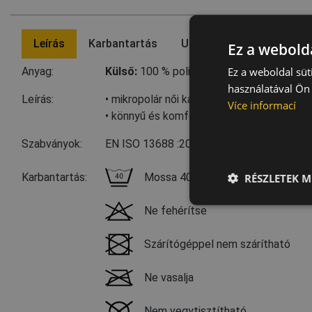
Leírás
Karbantartás
Utolsó felkeresett termé
Ez a webolda
Ez a weboldal süt
Anyag:
Külső:
100 % poliészter, 180 g/m²
használatával Ön 
Leírás:
• mikropolár női kardigán állógallérral • fi
Více informací
• könnyű és komfortos alapanyag
Szabványok:
EN ISO 13688
:2013+A1:2021
RÉSZLETEK M
Karbantartás:
Mossa 40 °C-on, kímélő programm
Ne fehérítse
Szárítógéppel nem szárítható
Ne vasalja
Nem vegytisztítható