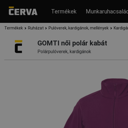
Termékek
Munkaruhacsalá
Termékek
Ruházat
Pulóverek, kardigánok, mellények
Kardigá
GOMTI női polár kabát
Polárpulóverek, kardigánok